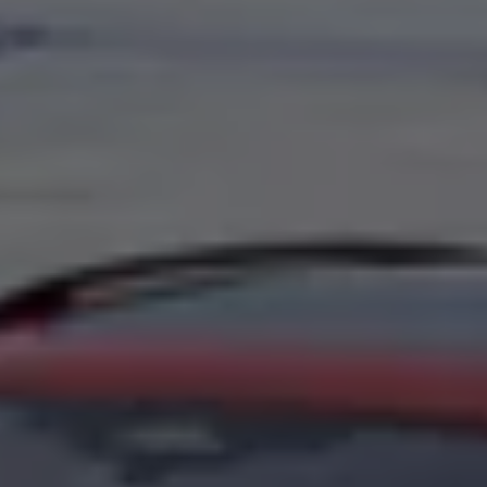
Köp tillbehör
Finansiering
Privatleasing Online
Privatleasing Online
Finansiering
Leasing
Lån
Serviceavtal & Försäkring
Volkswagen Serviceavtal
Volkswagen försäkring
Volkswagen Betalskydd
Boka provkörning
Offertförfrågan
Hitta din återförsäljare
Om Volkswagen
Juridisk information
CoC-certifikat och lista med ingredienser
Cookies
GDPR
Integritetspolicyn
Juridiskt
VSS Personuppgiftshantering
VWFS personuppgiftshantering
Jobba hos oss