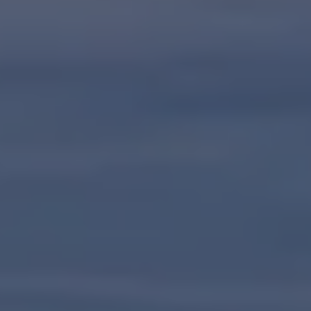
Kartuppdateringar
Uppdateringar för förbränningsbilar
Broschyrarkiv
Förarassistans
Farthållare & ACC
Front-, Lane- & Side Assist
Körprofil
Park Assist & parkeringssensorer
Parkeringsbroms
Sign Assist
Traffic Jam Assist
Trailer Assist
IQ.Drive
Ordlista
Digitala extrafunktioner
Hitta tjänster för din modell
Volkswagen-appar, inloggning och shoppen
Koppla ihop mobilen och bilen
Uppdateringar för programvara, kartor och rad
We Charge
Elbilar
Våra elbilar
ID. Polo
ID.3
ID.4