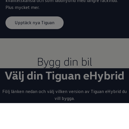
kvalitetskänsla och som laddhybrid med längre räckvidd.
Plus mycket mer.
Upptäck nya Tiguan
Bygg din bil
Välj din Tiguan eHybrid
Följ länken nedan och välj vilken version av Tiguan eHybrid du
vill bygga.
Bygg och beställ din Tiguan eHybrid
Har du
redan byggt en bil?