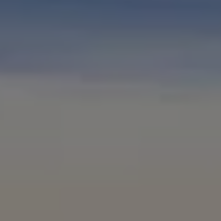
ID.7
ID.7 Tourer
ID. Cross
ID. Buzz
Konceptbilar
Höjd släpvagnsvikt
Våra laddhybrider
Golf GTE
Passat eHybrid
Tiguan eHybrid
Tayron eHybrid
Laddning och räckvidd
FAQ: Laddning och räckvidd
Hur betalar jag för laddning?
Vad kostar det att äga elbil?
Laddning för din elbil
Karta över laddstationer
Plug & Charge
We Charge
Laddboxen ID. Charger
Vad innebär "räckvidd enligt WLTP?"
Tekniken i elbilen
Klimatanläggning
Värmepump
Bromssystemet i ID.