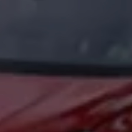
Arbeta hos våra återförsäljare
Arbeta hos Volkswagen
Pressrum
Pressmeddelanden
Presskontakt
Sponsring
Längdskidor
Skidskytte
Folkspel
Motorsport
Sveriges Olympiska Kommitté
Volkswagen eMagasin
Nyheter
Tips
Innovation
Laddning
Säkerhet
Reportage
Om magasinet
Hållbarhet
Kontakta oss
WLTP
Broschyrarkiv