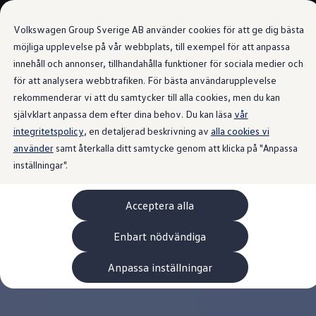
Våra bilar
Volkswagen Group Sverige AB använder cookies för att ge dig bästa
Bygg din bil
Nya bilar i lager
möjliga upplevelse på vår webbplats, till exempel för att anpassa
Golf Sportscombi
innehåll och annonser, tillhandahålla funktioner för sociala medier och
Gå till
Gå till
Pressen testar Golf Sportscombi
för att analysera webbtrafiken. För bästa användarupplevelse
huvudinnehåll
sidfot
Lär dig om våra modellversioner
Boka provkörning
rekommenderar vi att du samtycker till alla cookies, men du kan
Nya ID. Cross
självklart anpassa dem efter dina behov. Du kan läsa
vår
Äga
integritetspolicy
Service
, en detaljerad beskrivning av
alla cookies vi
Originalservice
använder
samt återkalla ditt samtycke genom att klicka på "Anpassa
Originalservice 4+
inställningar".
Originalservice 8+
Basservice
Ekonomiservice
Acceptera alla
Skadereparation
ServiceCam
Service av elbilar
Enbart nödvändiga
Tillbehör
Transport- och bagagelösningar
Anpassa inställningar
Interiör- och exteriörskydd
Underhållning och elektronik
Laddbox och laddningskablar
Modellspecifika tillbehör