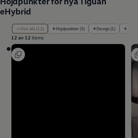
Höjdpunkter för nya Tiguan
eHybrid
12 av 12 items
Visa alla (12)
Höjdpunkter (5)
Design (1)
Tekn
12 av 12
items