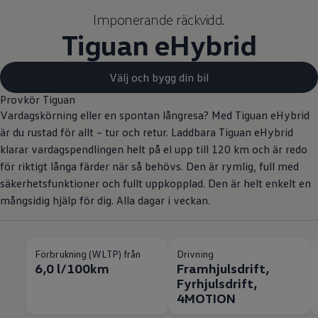
Imponerande räckvidd.
Tiguan eHybrid
Välj och bygg din bil
Provkör Tiguan
Vardagskörning eller en spontan långresa? Med Tiguan eHybrid
är du rustad för allt – tur och retur. Laddbara Tiguan eHybrid
klarar vardagspendlingen helt på el upp till 120 km och är redo
för riktigt långa färder när så behövs. Den är rymlig, full med
säkerhetsfunktioner och fullt uppkopplad. Den är helt enkelt en
mångsidig hjälp för dig. Alla dagar i veckan.
Förbrukning (WLTP) från
Drivning
6,0 l/100km
Framhjulsdrift,
Fyrhjulsdrift,
4MOTION