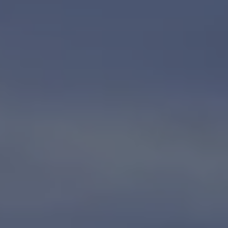
Däck och fälg
Delar
Originaldelar
Bytesdelar
Ekonomidelar
Classic Parts
Volkswagenkortet
Förmåner och erbjudanden
Frågor och svar
Reseförsäkring
Viktig kundinformation
Mobilitetsgaranti
Varnings- och kontrollampor
Återkallelser
2G/3G-nätet stängs ned – hur påverkas min bil
Dieselfrågan
Mjukvaruuppdatering för förbränningsbilar
Hitta serviceverkstad
myVolkswagen
Information om myVolkswagen
Hjälp med appar och digitala tjänster
Navigation Map Update
Digital Instruktionsbok
Mobilitetsgarantin
Uppdateringar för elbilar