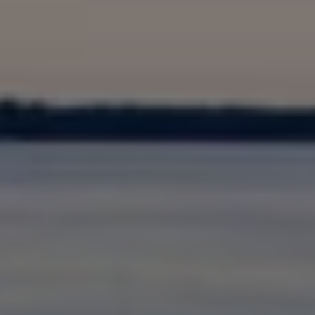
Batterigaranti och underhåll
ID. Högspänningsbatteri
GTX: Elektrisk prestanda
Elbilsbatteriets råvaror
Mjukvaruuppdateringar för ID.
Enkelt förklarat – så fungerar din ID.
Vanliga frågor
ID. Drivers Club
Service av elbilar
Företag
Business Lease
Företagsleasing
Personalbil
Bonus malus
TCO - Total ägandekostnad
Ordlista
Fleet Interface Data
Millån
Köpa
Bygg din bil
Erbjudanden
Boka provkörning
Vilken Volkswagen passar dig?
Offertförfrågan
Hitta din återförsäljare