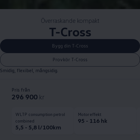
Överraskande kompakt
T-Cross
Bygg din T-Cross
Provkör T-Cross
Smidig, flexibel, mångsidig.
Pris från
296 900
kr
WLTP consumption petrol
Motoreffekt
95 - 116 hk
combined
5,5 - 5,8 l/100km