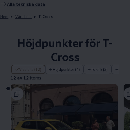
Alla tekniska data
Hem
Våra bilar
T-Cross
Höjdpunkter för T-
Cross
12 av 12 items
Visa alla (12)
Höjdpunkter (4)
Teknik (2)
Assis
12 av 12
items