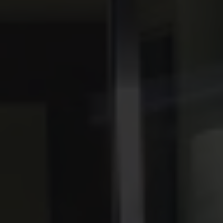
Köp tillbehör
Finansiering
Privatleasing Online
Privatleasing Online
Finansiering
Leasing
Lån
Serviceavtal & Försäkring
Volkswagen Serviceavtal
Volkswagen försäkring
Volkswagen Betalskydd
Boka provkörning
Offertförfrågan
Hitta din återförsäljare
Om Volkswagen
Juridisk information
CoC-certifikat och lista med ingredienser
Cookies
GDPR
Integritetspolicyn
Juridiskt
VSS Personuppgiftshantering
VWFS personuppgiftshantering
Jobba hos oss