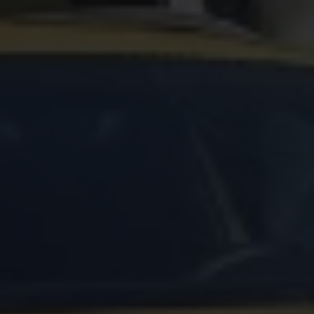
Arbeta hos våra återförsäljare
Arbeta hos Volkswagen
Pressrum
Pressmeddelanden
Presskontakt
Sponsring
Längdskidor
Skidskytte
Folkspel
Motorsport
Sveriges Olympiska Kommitté
Volkswagen eMagasin
Nyheter
Tips
Innovation
Laddning
Säkerhet
Reportage
Om magasinet
Hållbarhet
Kontakta oss
WLTP
Broschyrarkiv