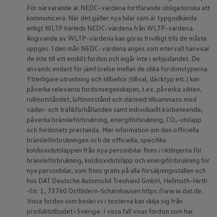
ID.7
För närvarande är NEDC-värdena fortfarande obligatoriska att
ID.7 Tourer
kommunicera. När det gäller nya bilar som är typgodkända
ID. Cross
enligt WLTP härleds NEDC-värdena från WLTP-värdena.
ID. Buzz
Angivande av WLTP-värdena kan göras frivilligt tills de måste
Konceptbilar
uppges. I den mån NEDC-värdena anges som intervall hänvisar
Höjd släpvagnsvikt
Våra laddhybrider
de inte till ett enskilt fordon och ingår inte i erbjudandet. De
Golf GTE
används endast för jämförelse mellan de olika fordonstyperna.
Passat eHybrid
Ytterligare utrustning och tillbehör (tillval, däcktyp etc.) kan
Tiguan eHybrid
påverka relevanta fordonsegenskaper, t.ex. påverka vikten,
Tayron eHybrid
rullmotståndet, luftmotstånd och därmed tillsammans med
Laddning och räckvidd
väder- och trafikförhållanden samt individuellt körbeteende,
FAQ: Laddning och räckvidd
Hur betalar jag för laddning?
påverka bränsleförbrukning, energiförbrukning, CO₂-utsläpp
Vad kostar det att äga elbil?
och fordonets prestanda. Mer information om den officiella
Laddning för din elbil
bränsleförbrukningen och de officiella, specifika
Karta över laddstationer
koldioxidutsläppen från nya personbilar finns i riktlinjerna för
Plug & Charge
bränsleförbrukning, koldioxidutsläpp och energiförbrukning för
We Charge
nya personbilar, som finns gratis på alla försäljningsställen och
Laddboxen ID. Charger
Vad innebär "räckvidd enligt WLTP?"
hos DAT Deutsche Automobil Treuhand GmbH, Hellmuth-Hirth
Tekniken i elbilen
-Str. 1, 73760 Ostfildern-Scharnhausen https://www.dat.de.
Klimatanläggning
Vissa fordon som beskrivs i texterna kan skilja sig från
Värmepump
produktutbudet i Sverige. I vissa fall visas fordon som har
Bromssystemet i ID.