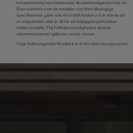
extrautrustning mot merkostnad. Använd konfiguratorn för att
Batterigaranti och underhåll
få en överblick över de modeller som finns tillgängliga.
ID. Högspänningsbatteri
GTX: Elektrisk prestanda
Specifikationer gäller inte ett enskilt fordon och är inte en del
Elbilsbatteriets råvaror
av erbjudandet, utan är till för att möjliggöra jämförelser
Mjukvaruuppdateringar för ID.
mellan modeller. Följ Folkhälsomyndighetens aktuella
Enkelt förklarat – så fungerar din ID.
rekommendationer gällande corona-viruset.
Vanliga frågor
ID. Drivers Club
Varje Volkswagenåterförsäljare är fri att sätta sina egna priser.
Service av elbilar
Företag
Business Lease
Företagsleasing
Personalbil
Bonus malus
TCO - Total ägandekostnad
Ordlista
Fleet Interface Data
Millån
Köpa
Bygg din bil
Erbjudanden
Boka provkörning
Vilken Volkswagen passar dig?
Offertförfrågan
Hitta din återförsäljare