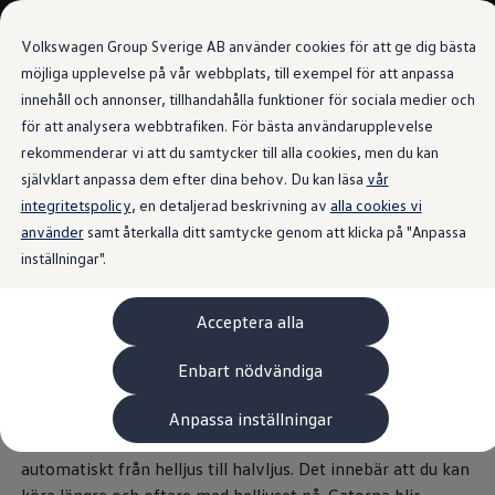
Våra bilar
Volkswagen Group Sverige AB använder cookies för att ge dig bästa
Bygg din bil
Nya bilar i lager
möjliga upplevelse på vår webbplats, till exempel för att anpassa
Golf Sportscombi
innehåll och annonser, tillhandahålla funktioner för sociala medier och
Gå till
Gå till
Pressen testar Golf Sportscombi
för att analysera webbtrafiken. För bästa användarupplevelse
huvudinnehåll
sidfot
Lär dig om våra modellversioner
Dynamic Light Assist
Boka provkörning
rekommenderar vi att du samtycker till alla cookies, men du kan
Nya ID. Cross
självklart anpassa dem efter dina behov. Du kan läsa
vår
Äga
integritetspolicy
Service
, en detaljerad beskrivning av
alla cookies vi
Originalservice
använder
samt återkalla ditt samtycke genom att klicka på "Anpassa
Dynamic Light Assist
Originalservice 4+
inställningar".
Originalservice 8+
Basservice
Ekonomiservice
Tillvalet Dynamic Light Assist kan förhindra att andra
Acceptera alla
Skadereparation
trafikanter bländas av dina helljusstrålkastare. Systemet
ServiceCam
Service av elbilar
kan upptäcka mötande fordon och framförvarande fordon
Enbart nödvändiga
Tillbehör
och maskera dem från ditt helljusområde.
Transport- och bagagelösningar
Anpassa inställningar
Interiör- och exteriörskydd
När du kör i tätbebyggda områden växlar systemet också
Underhållning och elektronik
Laddbox och laddningskablar
automatiskt från helljus till halvljus. Det innebär att du kan
Modellspecifika tillbehör