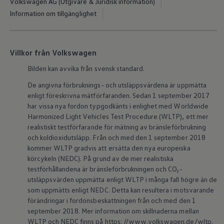
Volkswagen AG (Utgivare & Juridisk information)
Kartuppdateringar
Information om tillgänglighet
Uppdateringar för förbränningsbilar
Broschyrarkiv
Förarassistans
Farthållare & ACC
Front-, Lane- & Side Assist
Villkor från Volkswagen
Körprofil
Park Assist & parkeringssensorer
Bilden kan avvika från svensk standard.
Parkeringsbroms
De angivna förbruknings- och utsläppsvärdena är uppmätta
Sign Assist
Traffic Jam Assist
enligt föreskrivna mätförfaranden. Sedan 1 september 2017
Trailer Assist
har vissa nya fordon typgodkänts i enlighet med Worldwide
IQ.Drive
Harmonized Light Vehicles Test Procedure (WLTP), ett mer
Ordlista
realistiskt testförfarande för mätning av bränsleförbrukning
Digitala extrafunktioner
och koldioxidutsläpp. Från och med den 1 september 2018
Hitta tjänster för din modell
kommer WLTP gradvis att ersätta den nya europeiska
Volkswagen-appar, inloggning och shoppen
Koppla ihop mobilen och bilen
körcykeln (NEDC). På grund av de mer realistiska
Uppdateringar för programvara, kartor och rad
testförhållandena är bränsleförbrukningen och CO₂-
We Charge
utsläppsvärden uppmätta enligt WLTP i många fall högre än de
Elbilar
som uppmätts enligt NEDC. Detta kan resultera i motsvarande
Våra elbilar
förändringar i fordonsbeskattningen från och med den 1
ID. Polo
september 2018. Mer information om skillnaderna mellan
ID.3
ID.4
WLTP och NEDC finns på https: //www.volkswagen.de/wltp.