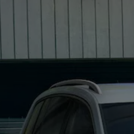
ID.7
ID.7 Tourer
ID. Cross
ID. Buzz
Konceptbilar
Höjd släpvagnsvikt
Våra laddhybrider
Golf GTE
Passat eHybrid
Tiguan eHybrid
Tayron eHybrid
Laddning och räckvidd
FAQ: Laddning och räckvidd
Hur betalar jag för laddning?
Vad kostar det att äga elbil?
Laddning för din elbil
Karta över laddstationer
Plug & Charge
We Charge
Laddboxen ID. Charger
Vad innebär "räckvidd enligt WLTP?"
Tekniken i elbilen
Klimatanläggning
Värmepump
Bromssystemet i ID.