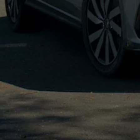
Köp tillbehör
Finansiering
Privatleasing Online
Privatleasing Online
Finansiering
Leasing
Lån
Serviceavtal & Försäkring
Volkswagen Serviceavtal
Volkswagen försäkring
Volkswagen Betalskydd
Boka provkörning
Offertförfrågan
Hitta din återförsäljare
Om Volkswagen
Juridisk information
CoC-certifikat och lista med ingredienser
Cookies
GDPR
Integritetspolicyn
Juridiskt
VSS Personuppgiftshantering
VWFS personuppgiftshantering
Jobba hos oss