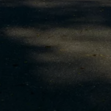
Arbeta hos våra återförsäljare
Arbeta hos Volkswagen
Pressrum
Pressmeddelanden
Presskontakt
Sponsring
Längdskidor
Skidskytte
Folkspel
Motorsport
Sveriges Olympiska Kommitté
Volkswagen eMagasin
Nyheter
Tips
Innovation
Laddning
Säkerhet
Reportage
Om magasinet
Hållbarhet
Kontakta oss
WLTP
Broschyrarkiv