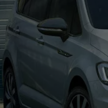
Batterigaranti och underhåll
ID. Högspänningsbatteri
GTX: Elektrisk prestanda
Elbilsbatteriets råvaror
Mjukvaruuppdateringar för ID.
Enkelt förklarat – så fungerar din ID.
Vanliga frågor
ID. Drivers Club
Service av elbilar
Företag
Business Lease
Företagsleasing
Personalbil
Bonus malus
TCO - Total ägandekostnad
Ordlista
Fleet Interface Data
Millån
Köpa
Bygg din bil
Erbjudanden
Boka provkörning
Vilken Volkswagen passar dig?
Offertförfrågan
Hitta din återförsäljare