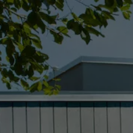
Kartuppdateringar
Uppdateringar för förbränningsbilar
Broschyrarkiv
Förarassistans
Farthållare & ACC
Front-, Lane- & Side Assist
Körprofil
Park Assist & parkeringssensorer
Parkeringsbroms
Sign Assist
Traffic Jam Assist
Trailer Assist
IQ.Drive
Ordlista
Digitala extrafunktioner
Hitta tjänster för din modell
Volkswagen-appar, inloggning och shoppen
Koppla ihop mobilen och bilen
Uppdateringar för programvara, kartor och rad
We Charge
Elbilar
Våra elbilar
ID. Polo
ID.3
ID.4