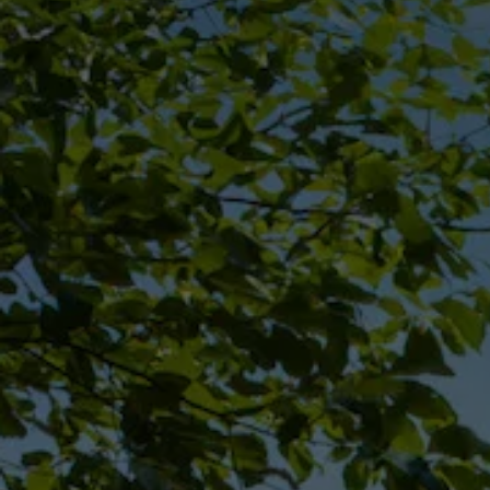
Däck och fälg
Delar
Originaldelar
Bytesdelar
Ekonomidelar
Classic Parts
Volkswagenkortet
Förmåner och erbjudanden
Frågor och svar
Reseförsäkring
Viktig kundinformation
Mobilitetsgaranti
Varnings- och kontrollampor
Återkallelser
2G/3G-nätet stängs ned – hur påverkas min bil
Dieselfrågan
Mjukvaruuppdatering för förbränningsbilar
Hitta serviceverkstad
myVolkswagen
Information om myVolkswagen
Hjälp med appar och digitala tjänster
Navigation Map Update
Digital Instruktionsbok
Mobilitetsgarantin
Uppdateringar för elbilar