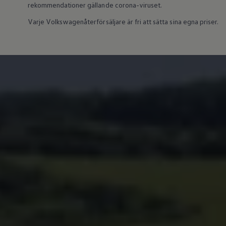
rekommendationer gällande corona-viruset.
Köp tillbehör
Finansiering
Varje Volkswagenåterförsäljare är fri att sätta sina egna priser.
Privatleasing Online
Privatleasing Online
Finansiering
Leasing
Lån
Serviceavtal & Försäkring
Volkswagen Serviceavtal
Volkswagen försäkring
Volkswagen Betalskydd
Boka provkörning
Offertförfrågan
Hitta din återförsäljare
Om Volkswagen
Juridisk information
CoC-certifikat och lista med ingredienser
Cookies
GDPR
Integritetspolicyn
Juridiskt
VSS Personuppgiftshantering
VWFS personuppgiftshantering
Jobba hos oss