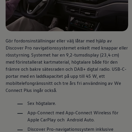
Däck och fälg
Delar
Originaldelar
Bytesdelar
Ekonomidelar
Classic Parts
Volkswagenkortet
Förmåner och erbjudanden
Gör fordonsinställningar eller välj låtar med hjälp av
Frågor och svar
Discover Pro navigationssystemet enkelt med knappar eller
Reseförsäkring
rösstyrning. Systemet har en 9,2-tumsdisplay (23,4 cm)
Viktig kundinformation
Mobilitetsgaranti
med förinstallerat kartmaterial, högtalare både för den
Varnings- och kontrollampor
främre och bakre sätesraden och DAB+ digtal radio. USB-C-
Återkallelser
portar med en laddkapacitet på upp till 45 W, ett
2G/3G-nätet stängs ned – hur påverkas min bil
Dieselfrågan
mobiltelefongränssnitt och tre års fri användning av We
Mjukvaruuppdatering för förbränningsbilar
Connect Plus ingår också.
Hitta serviceverkstad
myVolkswagen
Sex högtalare.
Information om myVolkswagen
Hjälp med appar och digitala tjänster
App-Connect med App-Connect Wireless för
Navigation Map Update
Digital Instruktionsbok
Apple CarPlay och Android Auto.
Mobilitetsgarantin
Discover Pro-navigationssystem inklusive
Uppdateringar för elbilar