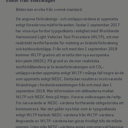
Villkor från Volkswagen
ID.7
ID.7 Tourer
Bilden kan avvika från svensk standard.
ID. Cross
De angivna förbruknings- och utsläppsvärdena är uppmätta
ID. Buzz
Konceptbilar
enligt föreskrivna mätförfaranden. Sedan 1 september 2017
Höjd släpvagnsvikt
har vissa nya fordon typgodkänts i enlighet med Worldwide
Våra laddhybrider
Harmonized Light Vehicles Test Procedure (WLTP), ett mer
Golf GTE
realistiskt testförfarande för mätning av bränsleförbrukning
Passat eHybrid
och koldioxidutsläpp. Från och med den 1 september 2018
Tiguan eHybrid
kommer WLTP gradvis att ersätta den nya europeiska
Tayron eHybrid
Laddning och räckvidd
körcykeln (NEDC). På grund av de mer realistiska
FAQ: Laddning och räckvidd
testförhållandena är bränsleförbrukningen och CO₂-
Hur betalar jag för laddning?
utsläppsvärden uppmätta enligt WLTP i många fall högre än de
Vad kostar det att äga elbil?
som uppmätts enligt NEDC. Detta kan resultera i motsvarande
Laddning för din elbil
förändringar i fordonsbeskattningen från och med den 1
Karta över laddstationer
september 2018. Mer information om skillnaderna mellan
Plug & Charge
We Charge
WLTP och NEDC finns på https: //www.volkswagen.de/wltp.
Laddboxen ID. Charger
För närvarande är NEDC-värdena fortfarande obligatoriska att
Vad innebär "räckvidd enligt WLTP?"
kommunicera. När det gäller nya bilar som är typgodkända
Tekniken i elbilen
enligt WLTP härleds NEDC-värdena från WLTP-värdena.
Klimatanläggning
Angivande av WLTP-värdena kan göras frivilligt tills de måste
Värmepump
uppges. I den mån NEDC-värdena anges som intervall hänvisar
Bromssystemet i ID.