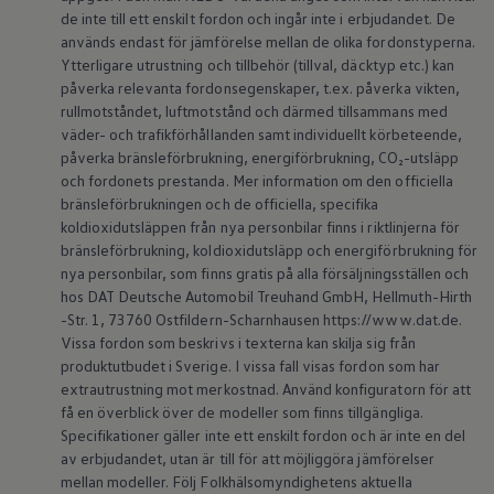
Batterigaranti och underhåll
de inte till ett enskilt fordon och ingår inte i erbjudandet. De
ID. Högspänningsbatteri
används endast för jämförelse mellan de olika fordonstyperna.
GTX: Elektrisk prestanda
Ytterligare utrustning och tillbehör (tillval, däcktyp etc.) kan
Elbilsbatteriets råvaror
påverka relevanta fordonsegenskaper, t.ex. påverka vikten,
Mjukvaruuppdateringar för ID.
rullmotståndet, luftmotstånd och därmed tillsammans med
Enkelt förklarat – så fungerar din ID.
väder- och trafikförhållanden samt individuellt körbeteende,
Vanliga frågor
ID. Drivers Club
påverka bränsleförbrukning, energiförbrukning, CO₂-utsläpp
Service av elbilar
och fordonets prestanda. Mer information om den officiella
Företag
bränsleförbrukningen och de officiella, specifika
Business Lease
koldioxidutsläppen från nya personbilar finns i riktlinjerna för
Företagsleasing
bränsleförbrukning, koldioxidutsläpp och energiförbrukning för
Personalbil
nya personbilar, som finns gratis på alla försäljningsställen och
Bonus malus
TCO - Total ägandekostnad
hos DAT Deutsche Automobil Treuhand GmbH, Hellmuth-Hirth
Ordlista
-Str. 1, 73760 Ostfildern-Scharnhausen https://www.dat.de.
Fleet Interface Data
Vissa fordon som beskrivs i texterna kan skilja sig från
Millån
produktutbudet i Sverige. I vissa fall visas fordon som har
Köpa
extrautrustning mot merkostnad. Använd konfiguratorn för att
Bygg din bil
få en överblick över de modeller som finns tillgängliga.
Erbjudanden
Boka provkörning
Specifikationer gäller inte ett enskilt fordon och är inte en del
Vilken Volkswagen passar dig?
av erbjudandet, utan är till för att möjliggöra jämförelser
Offertförfrågan
mellan modeller. Följ Folkhälsomyndighetens aktuella
Hitta din återförsäljare