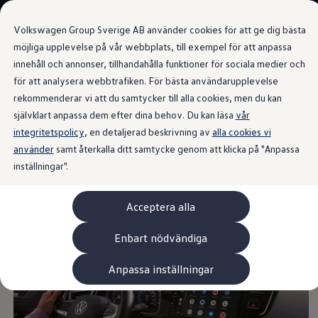
Våra bilar
Volkswagen Group Sverige AB använder cookies för att ge dig bästa
Bygg din bil
Nya bilar i lager
möjliga upplevelse på vår webbplats, till exempel för att anpassa
Golf Sportscombi
innehåll och annonser, tillhandahålla funktioner för sociala medier och
Gå till
Gå till
Pressen testar Golf Sportscombi
för att analysera webbtrafiken. För bästa användarupplevelse
huvudinnehåll
sidfot
Lär dig om våra modellversioner
Discover Pro
Boka provkörning
rekommenderar vi att du samtycker till alla cookies, men du kan
Nya ID. Cross
självklart anpassa dem efter dina behov. Du kan läsa
vår
Äga
integritetspolicy
Service
, en detaljerad beskrivning av
alla cookies vi
Originalservice
använder
samt återkalla ditt samtycke genom att klicka på "Anpassa
Ljudet i öronen och
Originalservice 4+
inställningar".
Originalservice 8+
Basservice
rutten framför ögonen.
Ekonomiservice
Acceptera alla
Skadereparation
ServiceCam
Service av elbilar
Enbart nödvändiga
Tillbehör
Transport- och bagagelösningar
Anpassa inställningar
Interiör- och exteriörskydd
Underhållning och elektronik
Laddbox och laddningskablar
Modellspecifika tillbehör