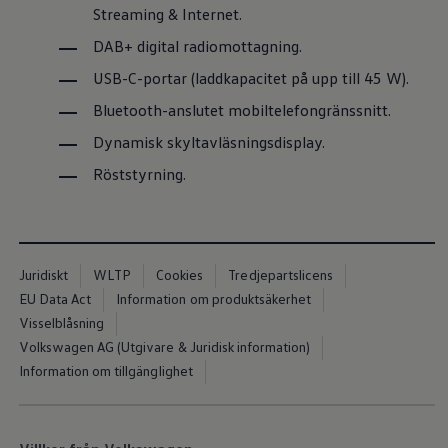
Kartuppdateringar
Streaming & Internet.
Uppdateringar för förbränningsbilar
DAB+ digital radiomottagning.
Broschyrarkiv
Förarassistans
USB-C-portar (laddkapacitet på upp till 45 W).
Farthållare & ACC
Front-, Lane- & Side Assist
Bluetooth-anslutet mobiltelefongränssnitt.
Körprofil
Park Assist & parkeringssensorer
Dynamisk skyltavläsningsdisplay.
Parkeringsbroms
Sign Assist
Röststyrning.
Traffic Jam Assist
Trailer Assist
IQ.Drive
Ordlista
Digitala extrafunktioner
Juridiskt
WLTP
Cookies
Tredjepartslicens
Hitta tjänster för din modell
Volkswagen-appar, inloggning och shoppen
EU Data Act
Information om produktsäkerhet
Koppla ihop mobilen och bilen
Visselblåsning
Uppdateringar för programvara, kartor och rad
Volkswagen AG (Utgivare & Juridisk information)
We Charge
Elbilar
Information om tillgänglighet
Våra elbilar
ID. Polo
ID.3
ID.4