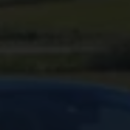
Arbeta hos våra återförsäljare
Arbeta hos Volkswagen
Pressrum
Pressmeddelanden
Presskontakt
Sponsring
Längdskidor
Skidskytte
Folkspel
Motorsport
Sveriges Olympiska Kommitté
Volkswagen eMagasin
Nyheter
Tips
Innovation
Laddning
Säkerhet
Reportage
Om magasinet
Hållbarhet
Kontakta oss
WLTP
Broschyrarkiv