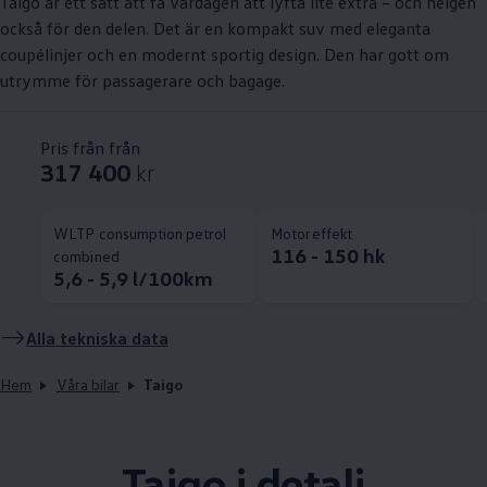
Taigo är ett sätt att få vardagen att lyfta lite extra – och helgen
också för den delen. Det är en kompakt suv med eleganta
coupélinjer och en modernt sportig design. Den har gott om
utrymme för passagerare och bagage.
Pris från från
317 400
kr
WLTP consumption petrol
Motoreffekt
116 - 150 hk
combined
5,6 - 5,9 l/100km
Alla tekniska data
Hem
Våra bilar
Taigo
Taigo i detalj