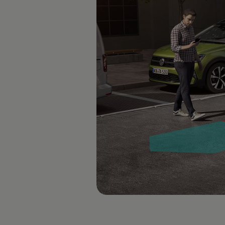
ID.7
ID.7 Tourer
ID. Cross
ID. Buzz
Konceptbilar
Höjd släpvagnsvikt
Våra laddhybrider
Golf GTE
Passat eHybrid
Tiguan eHybrid
Tayron eHybrid
Laddning och räckvidd
FAQ: Laddning och räckvidd
Hur betalar jag för laddning?
Vad kostar det att äga elbil?
Laddning för din elbil
Karta över laddstationer
Plug & Charge
We Charge
Laddboxen ID. Charger
Vad innebär "räckvidd enligt WLTP?"
Tekniken i elbilen
Klimatanläggning
Värmepump
Bromssystemet i ID.