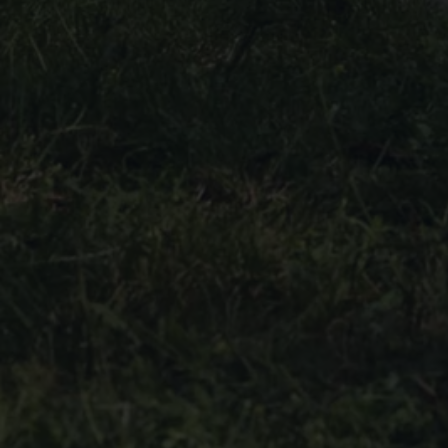
Arbeta hos våra återförsäljare
Arbeta hos Volkswagen
Pressrum
Pressmeddelanden
Presskontakt
Sponsring
Längdskidor
Skidskytte
Folkspel
Motorsport
Sveriges Olympiska Kommitté
Volkswagen eMagasin
Nyheter
Tips
Innovation
Laddning
Säkerhet
Reportage
Om magasinet
Hållbarhet
Kontakta oss
WLTP
Broschyrarkiv