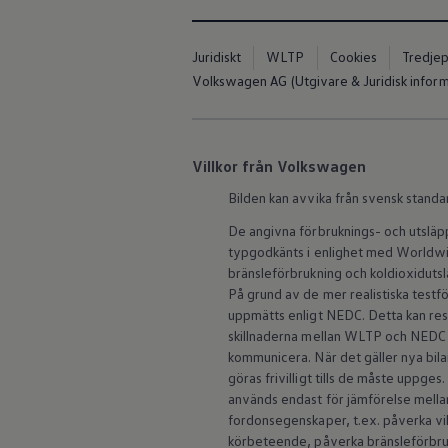
Batterigaranti och underhåll
ID. Högspänningsbatteri
GTX: Elektrisk prestanda
Juridiskt
WLTP
Cookies
Tredjep
Elbilsbatteriets råvaror
Volkswagen AG (Utgivare & Juridisk inform
Mjukvaruuppdateringar för ID.
Enkelt förklarat – så fungerar din ID.
Vanliga frågor
ID. Drivers Club
Service av elbilar
Villkor från Volkswagen
Företag
Business Lease
Bilden kan avvika från svensk standa
Företagsleasing
Personalbil
De angivna förbruknings- och utslä
Bonus malus
typgodkänts i enlighet med Worldwid
TCO - Total ägandekostnad
bränsleförbrukning och koldioxidut
Ordlista
På grund av de mer realistiska test
Fleet Interface Data
uppmätts enligt NEDC. Detta kan re
Millån
skillnaderna mellan WLTP och NEDC 
Köpa
Bygg din bil
kommunicera. När det gäller nya b
Erbjudanden
göras frivilligt tills de måste uppge
Boka provkörning
används endast för jämförelse mellan 
Vilken Volkswagen passar dig?
fordonsegenskaper, t.ex. påverka vi
Offertförfrågan
körbeteende, påverka bränsleförbruk
Hitta din återförsäljare