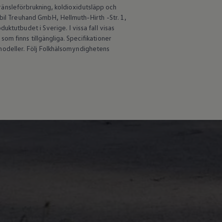
 bränsleförbrukning, koldioxidutsläpp och
obil Treuhand GmbH, Hellmuth-Hirth -Str. 1,
ktutbudet i Sverige. I vissa fall visas
om finns tillgängliga. Specifikationer
an modeller. Följ Folkhälsomyndighetens