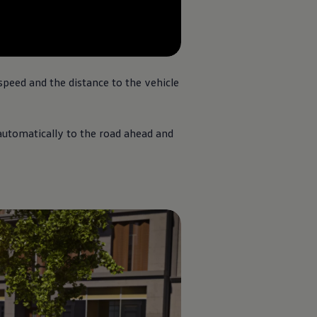
--:--
återstående tid, --:--
peed and the distance to the vehicle
 automatically to the road ahead and