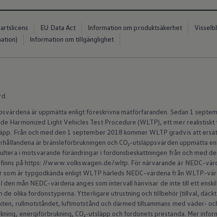
artslicens
EU Data Act
Information om produktsäkerhet
Visselb
ation)
Information om tillgänglighet
rd.
ppsvärdena är uppmätta enligt föreskrivna mätförfaranden. Sedan 1 septem
e Harmonized Light Vehicles Test Procedure (WLTP), ett mer realistiskt 
släpp. Från och med den 1 september 2018 kommer WLTP gradvis att ersät
förhållandena är bränsleförbrukningen och CO₂-utsläppsvärden uppmätta en
sultera i motsvarande förändringar i fordonsbeskattningen från och med 
finns på https: //www.volkswagen.de/wltp. För närvarande är NEDC-värde
ilar som är typgodkända enligt WLTP härleds NEDC-värdena från WLTP-v
s. I den mån NEDC-värdena anges som intervall hänvisar de inte till ett enski
de olika fordonstyperna. Ytterligare utrustning och tillbehör (tillval, däck
kten, rullmotståndet, luftmotstånd och därmed tillsammans med väder- och 
ning, energiförbrukning, CO₂-utsläpp och fordonets prestanda. Mer inform