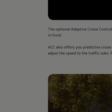
Kartuppdateringar
Uppdateringar för förbränningsbilar
Broschyrarkiv
Förarassistans
Farthållare & ACC
Front-, Lane- & Side Assist
The optional Adaptive Cruise Contro
Körprofil
Park Assist & parkeringssensorer
in front.
Parkeringsbroms
Sign Assist
ACC also offers you predictive cruise
Traffic Jam Assist
Trailer Assist
adjust the speed to the traffic rules. 
IQ.Drive
Ordlista
Digitala extrafunktioner
Hitta tjänster för din modell
Volkswagen-appar, inloggning och shoppen
Koppla ihop mobilen och bilen
Uppdateringar för programvara, kartor och rad
We Charge
Elbilar
Våra elbilar
ID. Polo
ID.3
ID.4