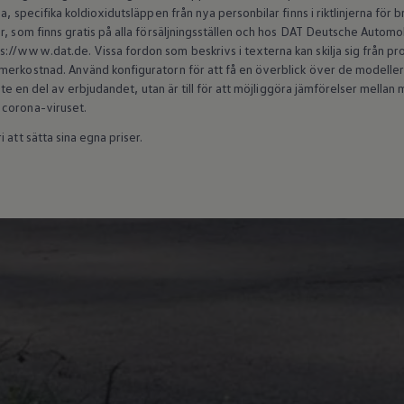
a, specifika koldioxidutsläppen från nya personbilar finns i riktlinjerna för
r, som finns gratis på alla försäljningsställen och hos DAT Deutsche Autom
//www.dat.de. Vissa fordon som beskrivs i texterna kan skilja sig från produ
erkostnad. Använd konfiguratorn för att få en överblick över de modeller s
 inte en del av erbjudandet, utan är till för att möjliggöra jämförelser mell
 corona-viruset.
 att sätta sina egna priser.