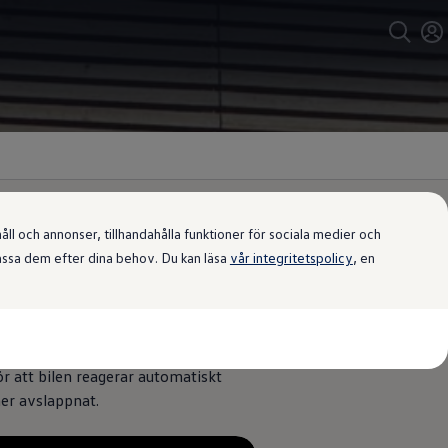
l och annonser, tillhandahålla funktioner för sociala medier och
passa dem efter dina behov. Du kan läsa
vår integritetspolicy
, en
gränsingen.
ghet och även avståndet till
r att bilen reagerar automatiskt
mer avslappnat.