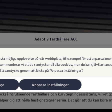
Adaptiv farthållare ACC
 möjliga upplevelse på vår webbplats, till exempel för att anpassa innehål
ommenderar vi att du samtycker till alla cookies, men du kan självklart an
det.
Och hastighetsbe
itt samtycke genom att klicka på "Anpassa inställningar".
iga
Anpassa inställningar
 ett tillval kan hjälpa dig att hålla en tidigare inställd maxhasti
ckså förutseende farthållare och kurvtagningsassistans, vilket gö
lper dig att hålla hastighetsgränserna. Det gör att du kan köra 