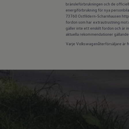
bränsleförbrukningen och de officiell
Köp tillbehör
Finansiering
energiförbrukning för nya personbila
Privatleasing Online
73760 Ostfildern-Scharnhausen https:
Privatleasing Online
fordon som har extrautrustning mot m
Finansiering
gäller inte ett enskilt fordon och är
Leasing
aktuella rekommendationer gällande
Lån
Serviceavtal & Försäkring
Varje Volkswagenåterförsäljare är fri
Volkswagen Serviceavtal
Volkswagen försäkring
Volkswagen Betalskydd
Boka provkörning
Offertförfrågan
Hitta din återförsäljare
Om Volkswagen
Juridisk information
CoC-certifikat och lista med ingredienser
Cookies
GDPR
Integritetspolicyn
Juridiskt
VSS Personuppgiftshantering
VWFS personuppgiftshantering
Jobba hos oss