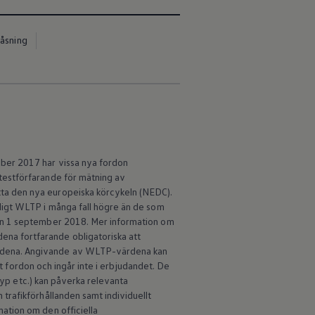
låsning
ber 2017 har vissa nya fordon
testförfarande för mätning av
ta den nya europeiska körcykeln (NEDC).
ligt WLTP i många fall högre än de som
den 1 september 2018. Mer information om
na fortfarande obligatoriska att
ärdena. Angivande av WLTP-värdena kan
lt fordon och ingår inte i erbjudandet. De
typ etc.) kan påverka relevanta
trafikförhållanden samt individuellt
ation om den officiella