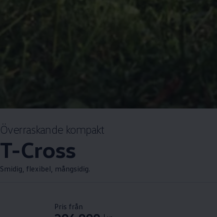
Överraskande kompakt
T-Cross
Smidig, flexibel, mångsidig.
Pris från