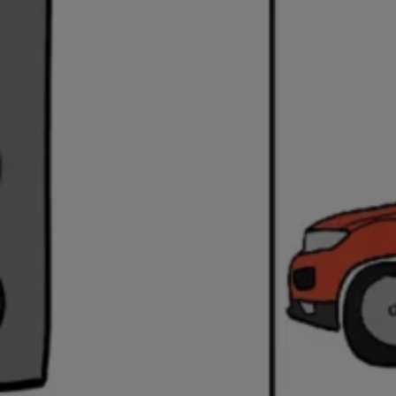
Arbeta hos våra återförsäljare
Arbeta hos Volkswagen
Pressrum
Pressmeddelanden
Presskontakt
Sponsring
Längdskidor
Skidskytte
Folkspel
Motorsport
Sveriges Olympiska Kommitté
Volkswagen eMagasin
Nyheter
Tips
Innovation
Laddning
Säkerhet
Reportage
Om magasinet
Hållbarhet
Kontakta oss
WLTP
Broschyrarkiv