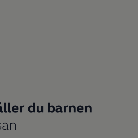
ller du barnen
esan