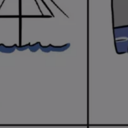
ID.7
ID.7 Tourer
ID. Cross
ID. Buzz
Konceptbilar
Höjd släpvagnsvikt
Våra laddhybrider
Golf GTE
Passat eHybrid
Tiguan eHybrid
Tayron eHybrid
Laddning och räckvidd
FAQ: Laddning och räckvidd
Hur betalar jag för laddning?
Vad kostar det att äga elbil?
Laddning för din elbil
Karta över laddstationer
Plug & Charge
We Charge
Laddboxen ID. Charger
Vad innebär "räckvidd enligt WLTP?"
Tekniken i elbilen
Klimatanläggning
Värmepump
Bromssystemet i ID.