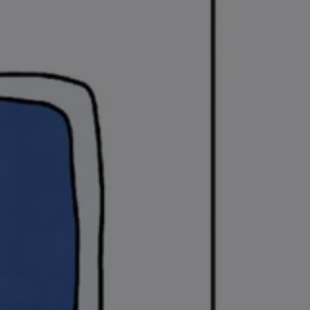
Batterigaranti och underhåll
ID. Högspänningsbatteri
GTX: Elektrisk prestanda
Elbilsbatteriets råvaror
Mjukvaruuppdateringar för ID.
Enkelt förklarat – så fungerar din ID.
Vanliga frågor
ID. Drivers Club
Service av elbilar
Företag
Business Lease
Företagsleasing
Personalbil
Bonus malus
TCO - Total ägandekostnad
Ordlista
Fleet Interface Data
Millån
Köpa
Bygg din bil
Erbjudanden
Boka provkörning
Vilken Volkswagen passar dig?
Offertförfrågan
Hitta din återförsäljare