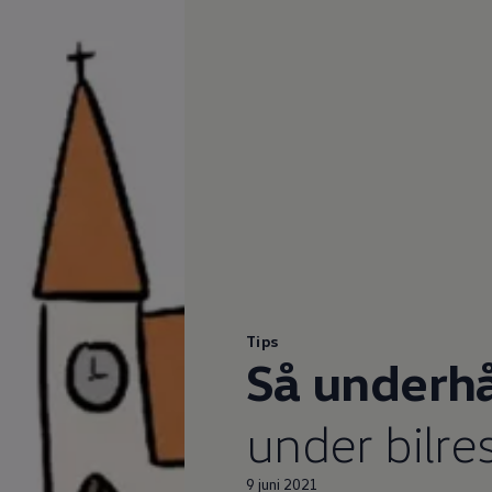
Tips
Så underhå
under bilr
9 juni 2021