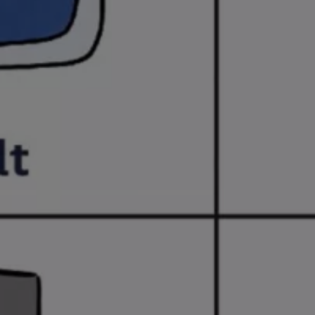
Köp tillbehör
Finansiering
Privatleasing Online
Privatleasing Online
Finansiering
Leasing
Lån
Serviceavtal & Försäkring
Volkswagen Serviceavtal
Volkswagen försäkring
Volkswagen Betalskydd
Boka provkörning
Offertförfrågan
Hitta din återförsäljare
Om Volkswagen
Juridisk information
CoC-certifikat och lista med ingredienser
Cookies
GDPR
Integritetspolicyn
Juridiskt
VSS Personuppgiftshantering
VWFS personuppgiftshantering
Jobba hos oss