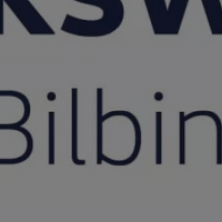
Däck och fälg
Delar
Originaldelar
Bytesdelar
Ekonomidelar
Classic Parts
Volkswagenkortet
Förmåner och erbjudanden
Frågor och svar
Reseförsäkring
Viktig kundinformation
Mobilitetsgaranti
Varnings- och kontrollampor
Återkallelser
2G/3G-nätet stängs ned – hur påverkas min bil
Dieselfrågan
Mjukvaruuppdatering för förbränningsbilar
Hitta serviceverkstad
myVolkswagen
Information om myVolkswagen
Hjälp med appar och digitala tjänster
Navigation Map Update
Digital Instruktionsbok
Mobilitetsgarantin
Uppdateringar för elbilar