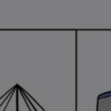
Kartuppdateringar
Uppdateringar för förbränningsbilar
Broschyrarkiv
Förarassistans
Farthållare & ACC
Front-, Lane- & Side Assist
Körprofil
Park Assist & parkeringssensorer
Parkeringsbroms
Sign Assist
Traffic Jam Assist
Trailer Assist
IQ.Drive
Ordlista
Digitala extrafunktioner
Hitta tjänster för din modell
Volkswagen-appar, inloggning och shoppen
Koppla ihop mobilen och bilen
Uppdateringar för programvara, kartor och rad
We Charge
Elbilar
Våra elbilar
ID. Polo
ID.3
ID.4