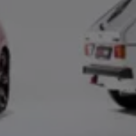
Kartuppdateringar
Uppdateringar för förbränningsbilar
Broschyrarkiv
Förarassistans
Farthållare & ACC
Front-, Lane- & Side Assist
Körprofil
Park Assist & parkeringssensorer
Parkeringsbroms
Sign Assist
Traffic Jam Assist
Trailer Assist
IQ.Drive
Ordlista
Digitala extrafunktioner
Hitta tjänster för din modell
Volkswagen-appar, inloggning och shoppen
Koppla ihop mobilen och bilen
Uppdateringar för programvara, kartor och rad
We Charge
Elbilar
Våra elbilar
ID. Polo
ID.3
ID.4