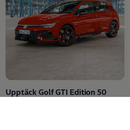
Upptäck Golf GTI Edition 50
Den första GTI:n rullade ut på vägarna 1976 – och blev
genast sinnebilden för sportig kompaktklass. Fem
decennier senare firar
Volkswagen
detta jubileum med en
specialutgåva som hyllar historien och samtidigt sätter en