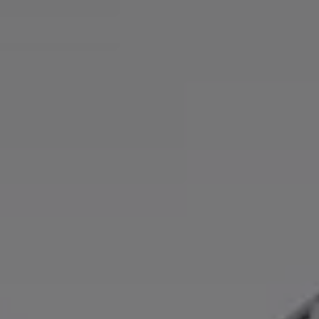
Däck och fälg
Delar
Originaldelar
Bytesdelar
Ekonomidelar
Classic Parts
Volkswagenkortet
Förmåner och erbjudanden
Frågor och svar
Reseförsäkring
Viktig kundinformation
Mobilitetsgaranti
Varnings- och kontrollampor
Återkallelser
2G/3G-nätet stängs ned – hur påverkas min bil
Dieselfrågan
Mjukvaruuppdatering för förbränningsbilar
Hitta serviceverkstad
myVolkswagen
Information om myVolkswagen
Hjälp med appar och digitala tjänster
Navigation Map Update
Digital Instruktionsbok
Mobilitetsgarantin
Uppdateringar för elbilar