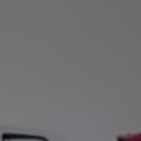
Köp tillbehör
Finansiering
Privatleasing Online
Privatleasing Online
Finansiering
Leasing
Lån
Serviceavtal & Försäkring
Volkswagen Serviceavtal
Volkswagen försäkring
Volkswagen Betalskydd
Boka provkörning
Offertförfrågan
Hitta din återförsäljare
Om Volkswagen
Juridisk information
CoC-certifikat och lista med ingredienser
Cookies
GDPR
Integritetspolicyn
Juridiskt
VSS Personuppgiftshantering
VWFS personuppgiftshantering
Jobba hos oss