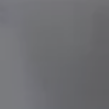
ID.7
ID.7 Tourer
ID. Cross
ID. Buzz
Konceptbilar
Höjd släpvagnsvikt
Våra laddhybrider
Golf GTE
Passat eHybrid
Tiguan eHybrid
Tayron eHybrid
Laddning och räckvidd
FAQ: Laddning och räckvidd
Hur betalar jag för laddning?
Vad kostar det att äga elbil?
Laddning för din elbil
Karta över laddstationer
Plug & Charge
We Charge
Laddboxen ID. Charger
Vad innebär "räckvidd enligt WLTP?"
Tekniken i elbilen
Klimatanläggning
Värmepump
Bromssystemet i ID.