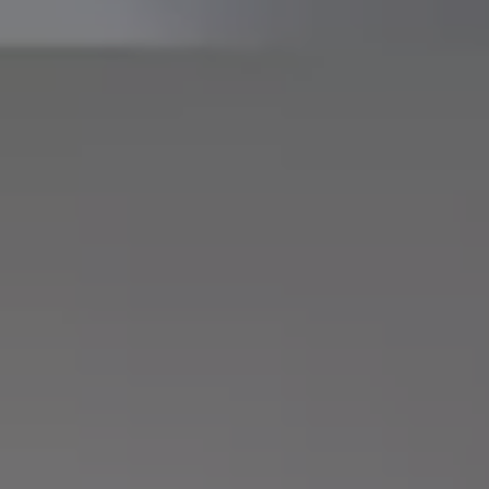
Batterigaranti och underhåll
ID. Högspänningsbatteri
GTX: Elektrisk prestanda
Elbilsbatteriets råvaror
Mjukvaruuppdateringar för ID.
Enkelt förklarat – så fungerar din ID.
Vanliga frågor
ID. Drivers Club
Service av elbilar
Företag
Business Lease
Företagsleasing
Personalbil
Bonus malus
TCO - Total ägandekostnad
Ordlista
Fleet Interface Data
Millån
Köpa
Bygg din bil
Erbjudanden
Boka provkörning
Vilken Volkswagen passar dig?
Offertförfrågan
Hitta din återförsäljare