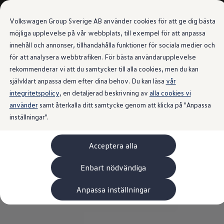
Våra bilar
Volkswagen Group Sverige AB använder cookies för att ge dig bästa
Bygg din bil
Nya bilar i lager
möjliga upplevelse på vår webbplats, till exempel för att anpassa
Golf Sportscombi
innehåll och annonser, tillhandahålla funktioner för sociala medier och
Gå till
Gå till
Pressen testar Golf Sportscombi
för att analysera webbtrafiken. För bästa användarupplevelse
huvudinnehåll
sidfot
Lär dig om våra modellversioner
Boka provkörning
rekommenderar vi att du samtycker till alla cookies, men du kan
Nya ID. Cross
självklart anpassa dem efter dina behov. Du kan läsa
vår
Äga
integritetspolicy
Service
, en detaljerad beskrivning av
alla cookies vi
Originalservice
använder
samt återkalla ditt samtycke genom att klicka på "Anpassa
Originalservice 4+
inställningar".
Originalservice 8+
Basservice
Ekonomiservice
Acceptera alla
Skadereparation
ServiceCam
Service av elbilar
Enbart nödvändiga
Tillbehör
Transport- och bagagelösningar
Anpassa inställningar
Interiör- och exteriörskydd
Underhållning och elektronik
Laddbox och laddningskablar
Modellspecifika tillbehör