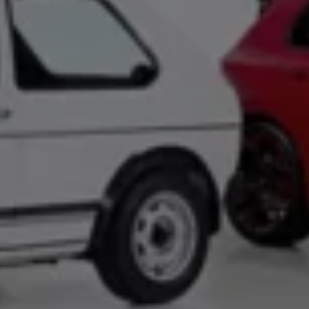
Arbeta hos våra återförsäljare
Arbeta hos Volkswagen
Pressrum
Pressmeddelanden
Presskontakt
Sponsring
Längdskidor
Skidskytte
Folkspel
Motorsport
Sveriges Olympiska Kommitté
Volkswagen eMagasin
Nyheter
Tips
Innovation
Laddning
Säkerhet
Reportage
Om magasinet
Hållbarhet
Kontakta oss
WLTP
Broschyrarkiv