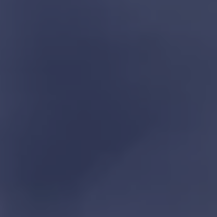
Däck och fälg
Delar
Originaldelar
Bytesdelar
Ekonomidelar
Classic Parts
Volkswagenkortet
Förmåner och erbjudanden
Frågor och svar
Reseförsäkring
Viktig kundinformation
Mobilitetsgaranti
Varnings- och kontrollampor
Återkallelser
2G/3G-nätet stängs ned – hur påverkas min bil
Dieselfrågan
Mjukvaruuppdatering för förbränningsbilar
Hitta serviceverkstad
myVolkswagen
Information om myVolkswagen
Hjälp med appar och digitala tjänster
Navigation Map Update
Digital Instruktionsbok
Mobilitetsgarantin
Uppdateringar för elbilar