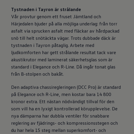
Tystnaden i Tayron är strålande
Vår provtur genom ett fruset Jämtland och
Härjedalen bjuder på alla möjliga underlag: från torr
asfalt via sprucken asfalt med fläckar av hårdpackad
snö till helt snötäckta vägar. Trots dubbade däck är
tystnaden i Tayron påtaglig. Arbete med
ljudkomforten har gett strålande resultat tack vare
akustikrutor med laminerat säkerhetsglas som är
standard i Elegance och R-Line. Då ingår tonat glas
från B-stolpen och bakåt.
Den adaptiva chassiregleringen (DCC Pro) är standard
på Elegance och R-Line, men kostar bara 14 800
kronor extra. Ett nästan nödvändigt tillval för den
som vill ha en lyxigt kontrollerad körupplevelse. De
nya dämparna har dubbla ventiler för snabbare
reglering av fjädrings- och kompressionsstegen och
du har hela 15 steg mellan superkomfort- och