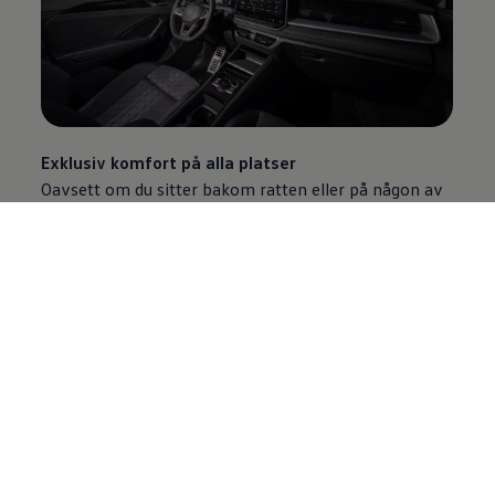
Exklusiv komfort på alla platser
Oavsett om du sitter bakom ratten eller på någon av
de andra fyra eller sex platserna i Tayron så har
Volkswagens ingenjörer tänkt på dig. Traditionell lyx
som äkta träpaneler med öppna porer pryder
instrumentpanelen i Eleganceversionen, solgardiner i
bakdörrarna är standard på alla versioner och
ytterplatserna i baksätet kan fås med sätesvärme
(tillval). Förutom ett generöst benutrymme i
baksätet, med gott om plats för fötterna under
framstolarna, är mittarmstödet utrustat med dolda,
utfällbara mugghållare som också kan fungera som
en bricka när mugghållarna inte används. Brickan går