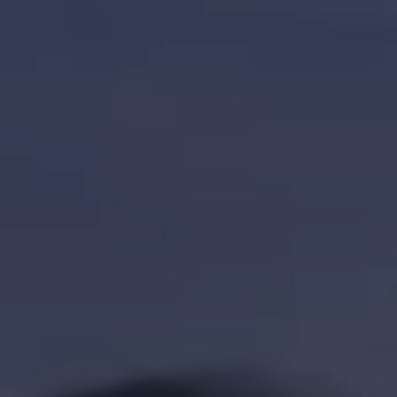
Köp tillbehör
Finansiering
Privatleasing Online
Privatleasing Online
Finansiering
Leasing
Lån
Serviceavtal & Försäkring
Volkswagen Serviceavtal
Volkswagen försäkring
Volkswagen Betalskydd
Boka provkörning
Offertförfrågan
Hitta din återförsäljare
Om Volkswagen
Juridisk information
CoC-certifikat och lista med ingredienser
Cookies
GDPR
Integritetspolicyn
Juridiskt
VSS Personuppgiftshantering
VWFS personuppgiftshantering
Jobba hos oss