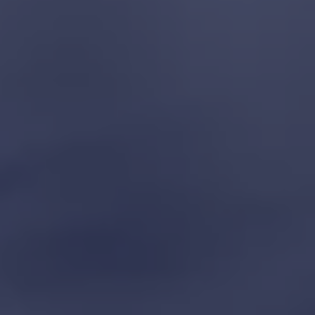
ID.7
ID.7 Tourer
ID. Cross
ID. Buzz
Konceptbilar
Höjd släpvagnsvikt
Våra laddhybrider
Golf GTE
Passat eHybrid
Tiguan eHybrid
Tayron eHybrid
Laddning och räckvidd
FAQ: Laddning och räckvidd
Hur betalar jag för laddning?
Vad kostar det att äga elbil?
Laddning för din elbil
Karta över laddstationer
Plug & Charge
We Charge
Laddboxen ID. Charger
Vad innebär "räckvidd enligt WLTP?"
Tekniken i elbilen
Klimatanläggning
Värmepump
Bromssystemet i ID.