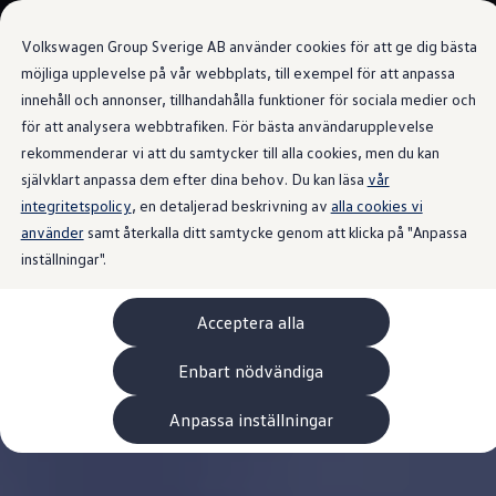
Våra bilar
Volkswagen Group Sverige AB använder cookies för att ge dig bästa
Bygg din bil
Nya bilar i lager
möjliga upplevelse på vår webbplats, till exempel för att anpassa
Golf Sportscombi
innehåll och annonser, tillhandahålla funktioner för sociala medier och
Gå till
Gå till
Pressen testar Golf Sportscombi
för att analysera webbtrafiken. För bästa användarupplevelse
huvudinnehåll
sidfot
Lär dig om våra modellversioner
Boka provkörning
rekommenderar vi att du samtycker till alla cookies, men du kan
Nya ID. Cross
självklart anpassa dem efter dina behov. Du kan läsa
vår
Äga
integritetspolicy
Service
, en detaljerad beskrivning av
alla cookies vi
Originalservice
använder
samt återkalla ditt samtycke genom att klicka på "Anpassa
Originalservice 4+
inställningar".
Originalservice 8+
Basservice
Ekonomiservice
Acceptera alla
Skadereparation
ServiceCam
Service av elbilar
Enbart nödvändiga
Tillbehör
Transport- och bagagelösningar
Anpassa inställningar
Interiör- och exteriörskydd
Underhållning och elektronik
Laddbox och laddningskablar
Modellspecifika tillbehör