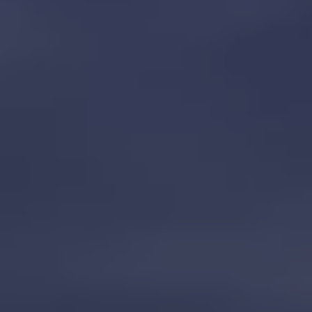
Batterigaranti och underhåll
ID. Högspänningsbatteri
GTX: Elektrisk prestanda
Elbilsbatteriets råvaror
Mjukvaruuppdateringar för ID.
Enkelt förklarat – så fungerar din ID.
Vanliga frågor
ID. Drivers Club
Service av elbilar
Företag
Business Lease
Företagsleasing
Personalbil
Bonus malus
TCO - Total ägandekostnad
Ordlista
Fleet Interface Data
Millån
Köpa
Bygg din bil
Erbjudanden
Boka provkörning
Vilken Volkswagen passar dig?
Offertförfrågan
Hitta din återförsäljare