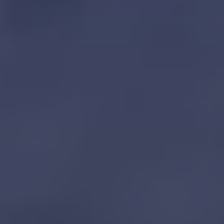
Kartuppdateringar
Uppdateringar för förbränningsbilar
Broschyrarkiv
Förarassistans
Farthållare & ACC
Front-, Lane- & Side Assist
Körprofil
Park Assist & parkeringssensorer
Parkeringsbroms
Sign Assist
Traffic Jam Assist
Trailer Assist
IQ.Drive
Ordlista
Digitala extrafunktioner
Hitta tjänster för din modell
Volkswagen-appar, inloggning och shoppen
Koppla ihop mobilen och bilen
Uppdateringar för programvara, kartor och rad
We Charge
Elbilar
Våra elbilar
ID. Polo
ID.3
ID.4