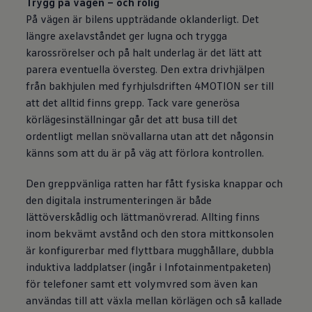
Trygg på vägen – och rolig
På vägen är bilens uppträdande oklanderligt. Det
längre axelavståndet ger lugna och trygga
karossrörelser och på halt underlag är det lätt att
parera eventuella översteg. Den extra drivhjälpen
från bakhjulen med fyrhjulsdriften 4MOTION ser till
att det alltid finns grepp. Tack vare generösa
körlägesinställningar går det att busa till det
ordentligt mellan snövallarna utan att det någonsin
känns som att du är på väg att förlora kontrollen.
Den greppvänliga ratten har fått fysiska knappar och
den digitala instrumenteringen är både
lättöverskådlig och lättmanövrerad. Allting finns
inom bekvämt avstånd och den stora mittkonsolen
är konfigurerbar med flyttbara mugghållare, dubbla
induktiva laddplatser (ingår i Infotainmentpaketen)
för telefoner samt ett volymvred som även kan
användas till att växla mellan körlägen och så kallade