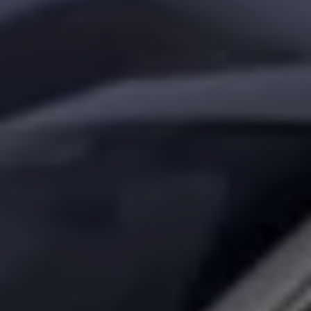
Arbeta hos våra återförsäljare
Arbeta hos Volkswagen
Pressrum
Pressmeddelanden
Presskontakt
Sponsring
Längdskidor
Skidskytte
Folkspel
Motorsport
Sveriges Olympiska Kommitté
Volkswagen eMagasin
Nyheter
Tips
Innovation
Laddning
Säkerhet
Reportage
Om magasinet
Hållbarhet
Kontakta oss
WLTP
Broschyrarkiv