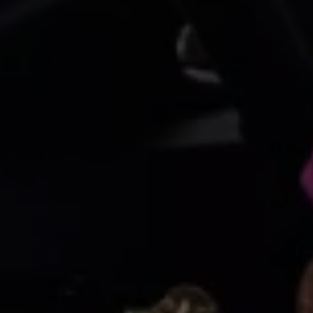
Arbeta hos våra återförsäljare
Arbeta hos Volkswagen
Pressrum
Pressmeddelanden
Presskontakt
Sponsring
Längdskidor
Skidskytte
Folkspel
Motorsport
Sveriges Olympiska Kommitté
Volkswagen eMagasin
Nyheter
Tips
Innovation
Laddning
Säkerhet
Reportage
Om magasinet
Hållbarhet
Kontakta oss
WLTP
Broschyrarkiv