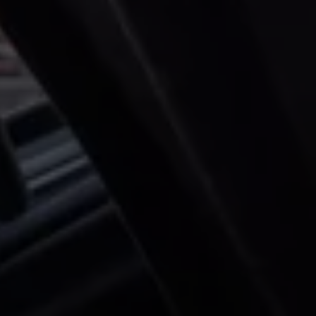
Köp tillbehör
Finansiering
Privatleasing Online
Privatleasing Online
Finansiering
Leasing
Lån
Serviceavtal & Försäkring
Volkswagen Serviceavtal
Volkswagen försäkring
Volkswagen Betalskydd
Boka provkörning
Offertförfrågan
Hitta din återförsäljare
Om Volkswagen
Juridisk information
CoC-certifikat och lista med ingredienser
Cookies
GDPR
Integritetspolicyn
Juridiskt
VSS Personuppgiftshantering
VWFS personuppgiftshantering
Jobba hos oss