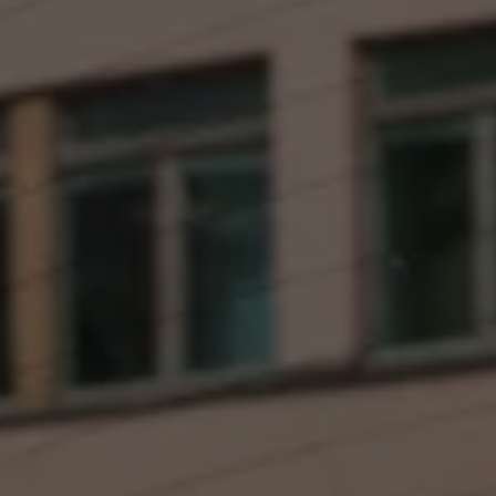
Kartuppdateringar
Uppdateringar för förbränningsbilar
Broschyrarkiv
Förarassistans
Farthållare & ACC
Front-, Lane- & Side Assist
Körprofil
Park Assist & parkeringssensorer
Parkeringsbroms
Sign Assist
Traffic Jam Assist
Trailer Assist
IQ.Drive
Ordlista
Digitala extrafunktioner
Hitta tjänster för din modell
Volkswagen-appar, inloggning och shoppen
Koppla ihop mobilen och bilen
Uppdateringar för programvara, kartor och rad
We Charge
Elbilar
Våra elbilar
ID. Polo
ID.3
ID.4