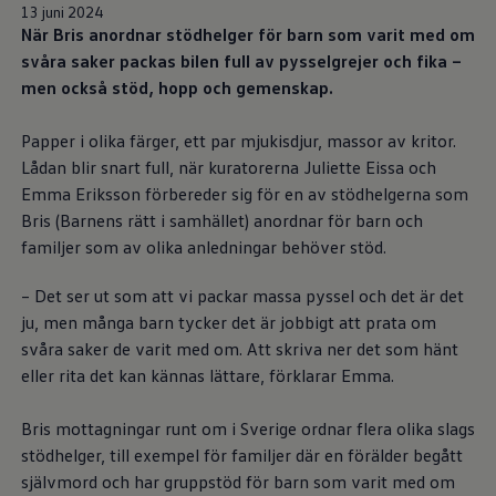
13 juni 2024
När Bris anordnar stödhelger för barn som varit med om
svåra saker packas bilen full av pysselgrejer och fika –
men också stöd, hopp och gemenskap.
Papper i olika färger, ett par mjukisdjur, massor av kritor.
Lådan blir snart full, när kuratorerna Juliette Eissa och
Emma Eriksson förbereder sig för en av stödhelgerna som
Bris (Barnens rätt i samhället) anordnar för barn och
familjer som av olika anledningar behöver stöd.
– Det ser ut som att vi packar massa pyssel och det är det
ju, men många barn tycker det är jobbigt att prata om
svåra saker de varit med om. Att skriva ner det som hänt
eller rita det kan kännas lättare, förklarar Emma.
Bris mottagningar runt om i Sverige ordnar flera olika slags
stödhelger, till exempel för familjer där en förälder begått
självmord och har gruppstöd för barn som varit med om