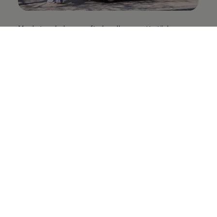
Mycket av helgens syfte handlar om att stärka
barnens känsla av gemenskap och rusta dem inför
framtiden.
– Att bo i familjehem kan innebära både ilska, saknad
och sorg över att inte bo med sina biologiska
föräldrar längre och en känsla av ”varför hamnade
jag i den här situationen, jag har inte gjort något”.
Men framför allt kan det kännas ensamt, som att
ingen annan delar den här erfarenheten utan alla
andra lever med sina ”riktiga” föräldrar. Ofta har
barnen behövt byta skola och de har kanske lämnat
kompisarna och fotbollsklubben, förklarar Juliette
och fortsätter:
– Barnen som deltar vid stödhelgerna är otroligt
modiga när de delar med sig och möter varandra. Det