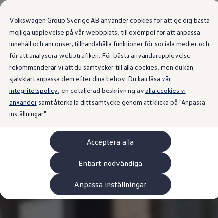
Våra bilar
Volkswagen Group Sverige AB använder cookies för att ge dig bästa
Bygg din bil
Nya bilar i lager
möjliga upplevelse på vår webbplats, till exempel för att anpassa
Golf Sportscombi
innehåll och annonser, tillhandahålla funktioner för sociala medier och
Gå till
Gå till
Pressen testar Golf Sportscombi
för att analysera webbtrafiken. För bästa användarupplevelse
huvudinnehåll
sidfot
Lär dig om våra modellversioner
Boka provkörning
rekommenderar vi att du samtycker till alla cookies, men du kan
Nya ID. Cross
självklart anpassa dem efter dina behov. Du kan läsa
vår
Äga
integritetspolicy
Service
, en detaljerad beskrivning av
alla cookies vi
Originalservice
använder
samt återkalla ditt samtycke genom att klicka på "Anpassa
Originalservice 4+
inställningar".
Originalservice 8+
Basservice
Ekonomiservice
Acceptera alla
Skadereparation
ServiceCam
Service av elbilar
Enbart nödvändiga
Tillbehör
Transport- och bagagelösningar
Anpassa inställningar
Interiör- och exteriörskydd
Underhållning och elektronik
Laddbox och laddningskablar
Modellspecifika tillbehör