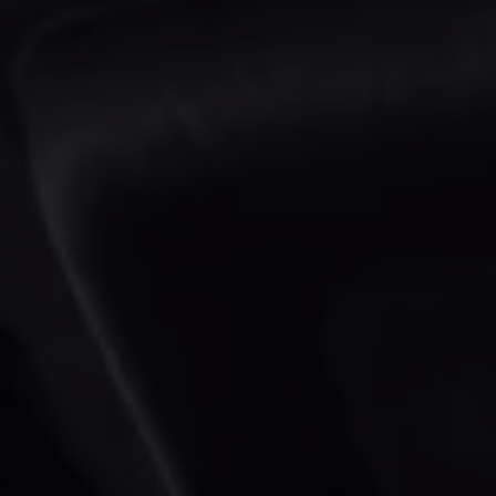
Batterigaranti och underhåll
ID. Högspänningsbatteri
GTX: Elektrisk prestanda
Elbilsbatteriets råvaror
Mjukvaruuppdateringar för ID.
Enkelt förklarat – så fungerar din ID.
Vanliga frågor
ID. Drivers Club
Service av elbilar
Företag
Business Lease
Företagsleasing
Personalbil
Bonus malus
TCO - Total ägandekostnad
Ordlista
Fleet Interface Data
Millån
Köpa
Bygg din bil
Erbjudanden
Boka provkörning
Vilken Volkswagen passar dig?
Offertförfrågan
Hitta din återförsäljare