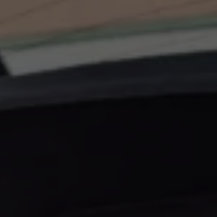
ID.7
ID.7 Tourer
ID. Cross
ID. Buzz
Konceptbilar
Höjd släpvagnsvikt
Våra laddhybrider
Golf GTE
Passat eHybrid
Tiguan eHybrid
Tayron eHybrid
Laddning och räckvidd
FAQ: Laddning och räckvidd
Hur betalar jag för laddning?
Vad kostar det att äga elbil?
Laddning för din elbil
Karta över laddstationer
Plug & Charge
We Charge
Laddboxen ID. Charger
Vad innebär "räckvidd enligt WLTP?"
Tekniken i elbilen
Klimatanläggning
Värmepump
Bromssystemet i ID.