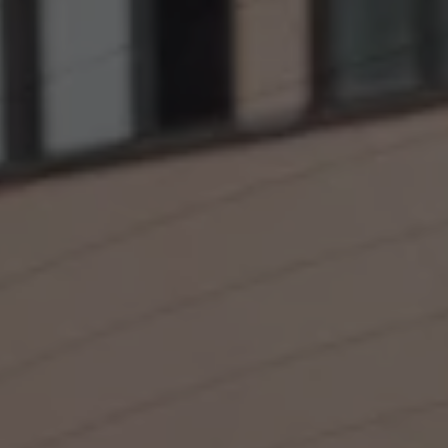
Däck och fälg
Delar
Originaldelar
Bytesdelar
Ekonomidelar
Classic Parts
Volkswagenkortet
Förmåner och erbjudanden
Frågor och svar
Reseförsäkring
Viktig kundinformation
Mobilitetsgaranti
Varnings- och kontrollampor
Återkallelser
2G/3G-nätet stängs ned – hur påverkas min bil
Dieselfrågan
Mjukvaruuppdatering för förbränningsbilar
Hitta serviceverkstad
myVolkswagen
Information om myVolkswagen
Hjälp med appar och digitala tjänster
Navigation Map Update
Digital Instruktionsbok
Mobilitetsgarantin
Uppdateringar för elbilar