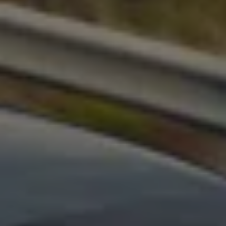
Batterigaranti och underhåll
ID. Högspänningsbatteri
GTX: Elektrisk prestanda
Elbilsbatteriets råvaror
Mjukvaruuppdateringar för ID.
Enkelt förklarat – så fungerar din ID.
Vanliga frågor
ID. Drivers Club
Service av elbilar
Företag
Business Lease
Företagsleasing
Personalbil
Bonus malus
TCO - Total ägandekostnad
Ordlista
Fleet Interface Data
Millån
Köpa
Bygg din bil
Erbjudanden
Boka provkörning
Vilken Volkswagen passar dig?
Offertförfrågan
Hitta din återförsäljare