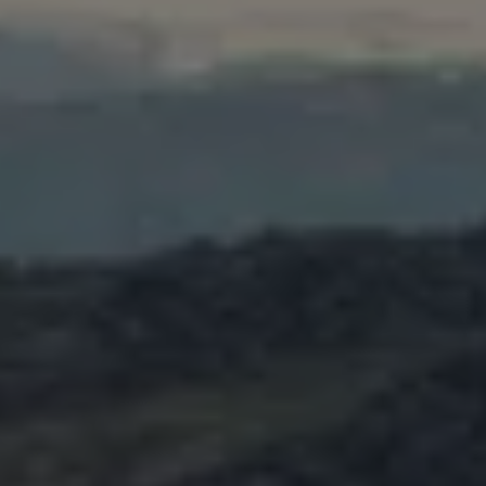
Däck och fälg
Delar
Originaldelar
Bytesdelar
Ekonomidelar
Classic Parts
Volkswagenkortet
Förmåner och erbjudanden
Frågor och svar
Reseförsäkring
Viktig kundinformation
Mobilitetsgaranti
Varnings- och kontrollampor
Återkallelser
2G/3G-nätet stängs ned – hur påverkas min bil
Dieselfrågan
Mjukvaruuppdatering för förbränningsbilar
Hitta serviceverkstad
myVolkswagen
Information om myVolkswagen
Hjälp med appar och digitala tjänster
Navigation Map Update
Digital Instruktionsbok
Mobilitetsgarantin
Uppdateringar för elbilar