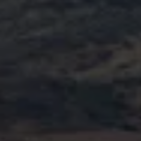
Kartuppdateringar
Uppdateringar för förbränningsbilar
Broschyrarkiv
Förarassistans
Farthållare & ACC
Front-, Lane- & Side Assist
Körprofil
Park Assist & parkeringssensorer
Parkeringsbroms
Sign Assist
Traffic Jam Assist
Trailer Assist
IQ.Drive
Ordlista
Digitala extrafunktioner
Hitta tjänster för din modell
Volkswagen-appar, inloggning och shoppen
Koppla ihop mobilen och bilen
Uppdateringar för programvara, kartor och rad
We Charge
Elbilar
Våra elbilar
ID. Polo
ID.3
ID.4