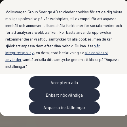
Våra bilar
Volkswagen Group Sverige AB använder cookies för att ge dig bästa
Bygg din bil
Nya bilar i lager
möjliga upplevelse på vår webbplats, till exempel för att anpassa
Golf Sportscombi
innehåll och annonser, tillhandahålla funktioner för sociala medier och
Gå till
Gå till
Pressen testar Golf Sportscombi
för att analysera webbtrafiken. För bästa användarupplevelse
huvudinnehåll
sidfot
Lär dig om våra modellversioner
Boka provkörning
rekommenderar vi att du samtycker till alla cookies, men du kan
Nya ID. Cross
självklart anpassa dem efter dina behov. Du kan läsa
vår
Äga
integritetspolicy
Service
, en detaljerad beskrivning av
alla cookies vi
Originalservice
använder
samt återkalla ditt samtycke genom att klicka på "Anpassa
Originalservice 4+
inställningar".
Originalservice 8+
Basservice
Ekonomiservice
Acceptera alla
Skadereparation
ServiceCam
Service av elbilar
Enbart nödvändiga
Tillbehör
Transport- och bagagelösningar
Anpassa inställningar
Interiör- och exteriörskydd
Underhållning och elektronik
Laddbox och laddningskablar
Modellspecifika tillbehör