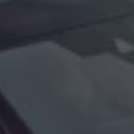
Köp tillbehör
Finansiering
Privatleasing Online
Privatleasing Online
Finansiering
Leasing
Lån
Serviceavtal & Försäkring
Volkswagen Serviceavtal
Volkswagen försäkring
Volkswagen Betalskydd
Boka provkörning
Offertförfrågan
Hitta din återförsäljare
Om Volkswagen
Juridisk information
CoC-certifikat och lista med ingredienser
Cookies
GDPR
Integritetspolicyn
Juridiskt
VSS Personuppgiftshantering
VWFS personuppgiftshantering
Jobba hos oss