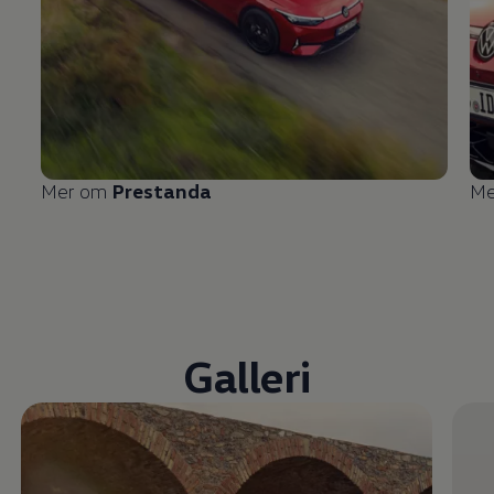
Mer om
Prestanda
Me
Galleri
Öppna helskärmsläge