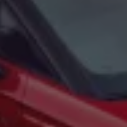
Arbeta hos våra återförsäljare
Arbeta hos Volkswagen
Pressrum
Pressmeddelanden
Presskontakt
Sponsring
Längdskidor
Skidskytte
Folkspel
Motorsport
Sveriges Olympiska Kommitté
Volkswagen eMagasin
Nyheter
Tips
Innovation
Laddning
Säkerhet
Reportage
Om magasinet
Hållbarhet
Kontakta oss
WLTP
Broschyrarkiv