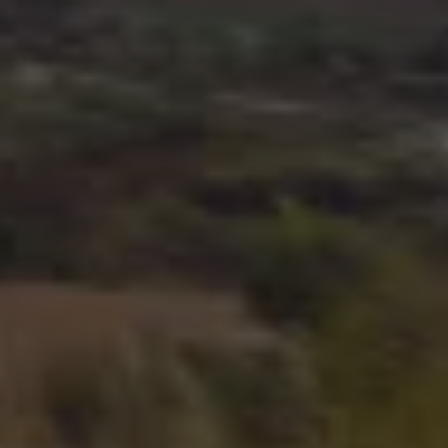
ID.7
ID.7 Tourer
ID. Cross
ID. Buzz
Konceptbilar
Höjd släpvagnsvikt
Våra laddhybrider
Golf GTE
Passat eHybrid
Tiguan eHybrid
Tayron eHybrid
Laddning och räckvidd
FAQ: Laddning och räckvidd
Hur betalar jag för laddning?
Vad kostar det att äga elbil?
Laddning för din elbil
Karta över laddstationer
Plug & Charge
We Charge
Laddboxen ID. Charger
Vad innebär "räckvidd enligt WLTP?"
Tekniken i elbilen
Klimatanläggning
Värmepump
Bromssystemet i ID.