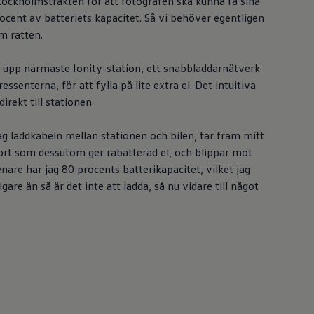
tockholmstrakten för att fotografen ska kunna få sina
rocent av batteriets kapacitet. Så vi behöver egentligen
m ratten.
i upp närmaste Ionity-station, ett snabbladdarnätverk
essenterna, för att fylla på lite extra el. Det intuitiva
rekt till stationen.
g laddkabeln mellan stationen och bilen, tar fram mitt
ort som dessutom ger rabatterad el, och blippar mot
nare har jag 80 procents batterikapacitet, vilket jag
igare än så är det inte att ladda, så nu vidare till något