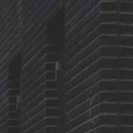
Arbeta hos våra återförsäljare
Arbeta hos Volkswagen
Pressrum
Pressmeddelanden
Presskontakt
Sponsring
Längdskidor
Skidskytte
Folkspel
Motorsport
Sveriges Olympiska Kommitté
Volkswagen eMagasin
Nyheter
Tips
Innovation
Laddning
Säkerhet
Reportage
Om magasinet
Hållbarhet
Kontakta oss
WLTP
Broschyrarkiv