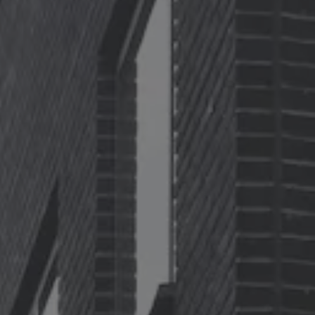
ID.7
ID.7 Tourer
ID. Cross
ID. Buzz
Konceptbilar
Höjd släpvagnsvikt
Våra laddhybrider
Golf GTE
Passat eHybrid
Tiguan eHybrid
Tayron eHybrid
Laddning och räckvidd
FAQ: Laddning och räckvidd
Hur betalar jag för laddning?
Vad kostar det att äga elbil?
Laddning för din elbil
Karta över laddstationer
Plug & Charge
We Charge
Laddboxen ID. Charger
Vad innebär "räckvidd enligt WLTP?"
Tekniken i elbilen
Klimatanläggning
Värmepump
Bromssystemet i ID.