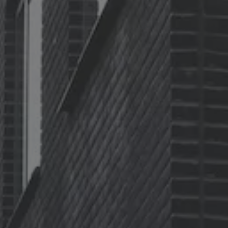
Batterigaranti och underhåll
ID. Högspänningsbatteri
GTX: Elektrisk prestanda
Elbilsbatteriets råvaror
Mjukvaruuppdateringar för ID.
Enkelt förklarat – så fungerar din ID.
Vanliga frågor
ID. Drivers Club
Service av elbilar
Företag
Business Lease
Företagsleasing
Personalbil
Bonus malus
TCO - Total ägandekostnad
Ordlista
Fleet Interface Data
Millån
Köpa
Bygg din bil
Erbjudanden
Boka provkörning
Vilken Volkswagen passar dig?
Offertförfrågan
Hitta din återförsäljare