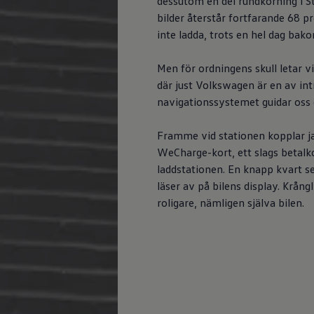
dessutom en del rundkörning i S
bilder återstår fortfarande 68 p
inte ladda, trots en hel dag bako
Men för ordningens skull letar v
där just
Volkswagen
är en av intr
navigationssystemet guidar oss di
Framme vid stationen kopplar ja
WeCharge-kort, ett slags betalk
laddstationen. En knapp kvart se
läser av på bilens display. Krångl
roligare, nämligen själva bilen.