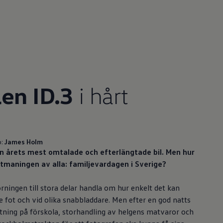
len ID.3
i hårt
:
James Holm
an årets mest omtalade och efterlängtade bil. Men hur
tmaningen av alla: familjevardagen i Sverige?
rningen till stora delar handla om hur enkelt det kan
de fot och vid olika snabbladdare. Men efter en god natts
ning på förskola, storhandling av helgens matvaror och