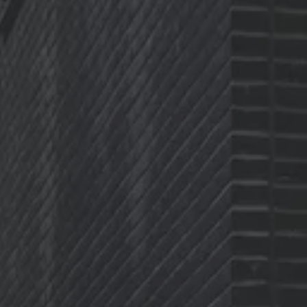
Köp tillbehör
Finansiering
Privatleasing Online
Privatleasing Online
Finansiering
Leasing
Lån
Serviceavtal & Försäkring
Volkswagen Serviceavtal
Volkswagen försäkring
Volkswagen Betalskydd
Boka provkörning
Offertförfrågan
Hitta din återförsäljare
Om Volkswagen
Juridisk information
CoC-certifikat och lista med ingredienser
Cookies
GDPR
Integritetspolicyn
Juridiskt
VSS Personuppgiftshantering
VWFS personuppgiftshantering
Jobba hos oss