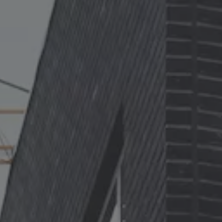
Kartuppdateringar
Uppdateringar för förbränningsbilar
Broschyrarkiv
Förarassistans
Farthållare & ACC
Front-, Lane- & Side Assist
Körprofil
Park Assist & parkeringssensorer
Parkeringsbroms
Sign Assist
Traffic Jam Assist
Trailer Assist
IQ.Drive
Ordlista
Digitala extrafunktioner
Hitta tjänster för din modell
Volkswagen-appar, inloggning och shoppen
Koppla ihop mobilen och bilen
Uppdateringar för programvara, kartor och rad
We Charge
Elbilar
Våra elbilar
ID. Polo
ID.3
ID.4