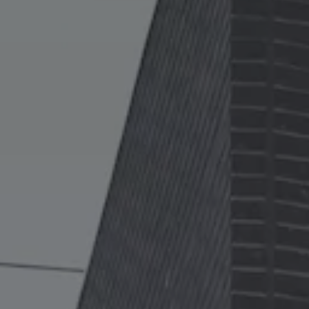
Däck och fälg
Delar
Originaldelar
Bytesdelar
Ekonomidelar
Classic Parts
Volkswagenkortet
Förmåner och erbjudanden
Frågor och svar
Reseförsäkring
Viktig kundinformation
Mobilitetsgaranti
Varnings- och kontrollampor
Återkallelser
2G/3G-nätet stängs ned – hur påverkas min bil
Dieselfrågan
Mjukvaruuppdatering för förbränningsbilar
Hitta serviceverkstad
myVolkswagen
Information om myVolkswagen
Hjälp med appar och digitala tjänster
Navigation Map Update
Digital Instruktionsbok
Mobilitetsgarantin
Uppdateringar för elbilar