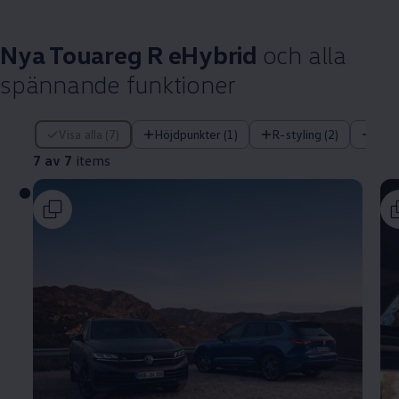
Nya Touareg R eHybrid
och alla
spännande funktioner
7 av 7 items
Visa alla (7)
Höjdpunkter (1)
R-styling (2)
Pre
7 av 7
items