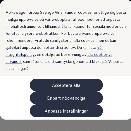
Våra bilar
Volkswagen Group Sverige AB använder cookies för att ge dig bästa
Bygg din bil
Nya bilar i lager
möjliga upplevelse på vår webbplats, till exempel för att anpassa
Golf Sportscombi
innehåll och annonser, tillhandahålla funktioner för sociala medier och
Gå till
Gå till
Pressen testar Golf Sportscombi
för att analysera webbtrafiken. För bästa användarupplevelse
huvudinnehåll
sidfot
Lär dig om våra modellversioner
Information
Boka provkörning
rekommenderar vi att du samtycker till alla cookies, men du kan
Nya ID. Cross
självklart anpassa dem efter dina behov. Du kan läsa
vår
Äga
integritetspolicy
Service
, en detaljerad beskrivning av
alla cookies vi
Originalservice
använder
samt återkalla ditt samtycke genom att klicka på "Anpassa
”E-läge” och ”Hybrid”
Originalservice 4+
inställningar".
Originalservice 8+
Basservice
Ekonomiservice
Med ett tillräckligt laddat batteri startar Touareg R alltid i
Acceptera alla
Skadereparation
det helt elektriska E-läget. För mer kraft och hastigheter
ServiceCam
Service av elbilar
över 140 km/h kopplas V6 TSI in automatiskt. I hybrid-
Enbart nödvändiga
Tillbehör
läget fungerar det tvärtom: Vid behov kan föraren använda
Transport- och bagagelösningar
Anpassa inställningar
kick-down-funktionen för att få ytterligare kraft från
Interiör- och exteriörskydd
Underhållning och elektronik
eldriften som en ”boost”.
Laddbox och laddningskablar
Modellspecifika tillbehör