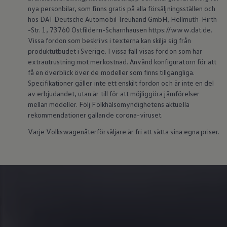
Köp tillbehör
nya personbilar, som finns gratis på alla försäljningsställen och
Finansiering
hos DAT Deutsche Automobil Treuhand GmbH, Hellmuth-Hirth
Privatleasing Online
-Str. 1, 73760 Ostfildern-Scharnhausen https://www.dat.de.
Privatleasing Online
Vissa fordon som beskrivs i texterna kan skilja sig från
Finansiering
produktutbudet i Sverige. I vissa fall visas fordon som har
Leasing
extrautrustning mot merkostnad. Använd konfiguratorn för att
Lån
Serviceavtal & Försäkring
få en överblick över de modeller som finns tillgängliga.
Volkswagen Serviceavtal
Specifikationer gäller inte ett enskilt fordon och är inte en del
Volkswagen försäkring
av erbjudandet, utan är till för att möjliggöra jämförelser
Volkswagen Betalskydd
mellan modeller. Följ Folkhälsomyndighetens aktuella
Boka provkörning
rekommendationer gällande corona-viruset.
Offertförfrågan
Hitta din återförsäljare
Varje Volkswagenåterförsäljare är fri att sätta sina egna priser.
Om Volkswagen
Juridisk information
CoC-certifikat och lista med ingredienser
Cookies
GDPR
Integritetspolicyn
Juridiskt
VSS Personuppgiftshantering
VWFS personuppgiftshantering
Jobba hos oss