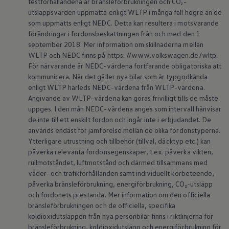
testförhållandena är bränsleförbrukningen och CO₂-
Batterigaranti och underhåll
utsläppsvärden uppmätta enligt WLTP i många fall högre än de
ID. Högspänningsbatteri
som uppmätts enligt NEDC. Detta kan resultera i motsvarande
GTX: Elektrisk prestanda
förändringar i fordonsbeskattningen från och med den 1
Elbilsbatteriets råvaror
Mjukvaruuppdateringar för ID.
september 2018. Mer information om skillnaderna mellan
Enkelt förklarat – så fungerar din ID.
WLTP och NEDC finns på https: //www.volkswagen.de/wltp.
Vanliga frågor
För närvarande är NEDC-värdena fortfarande obligatoriska att
ID. Drivers Club
kommunicera. När det gäller nya bilar som är typgodkända
Service av elbilar
enligt WLTP härleds NEDC-värdena från WLTP-värdena.
Företag
Angivande av WLTP-värdena kan göras frivilligt tills de måste
Business Lease
Företagsleasing
uppges. I den mån NEDC-värdena anges som intervall hänvisar
Personalbil
de inte till ett enskilt fordon och ingår inte i erbjudandet. De
Bonus malus
används endast för jämförelse mellan de olika fordonstyperna.
TCO - Total ägandekostnad
Ytterligare utrustning och tillbehör (tillval, däcktyp etc.) kan
Ordlista
påverka relevanta fordonsegenskaper, t.ex. påverka vikten,
Fleet Interface Data
rullmotståndet, luftmotstånd och därmed tillsammans med
Millån
Köpa
väder- och trafikförhållanden samt individuellt körbeteende,
Bygg din bil
påverka bränsleförbrukning, energiförbrukning, CO₂-utsläpp
Erbjudanden
och fordonets prestanda. Mer information om den officiella
Boka provkörning
bränsleförbrukningen och de officiella, specifika
Vilken Volkswagen passar dig?
koldioxidutsläppen från nya personbilar finns i riktlinjerna för
Offertförfrågan
bränsleförbrukning, koldioxidutsläpp och energiförbrukning för
Hitta din återförsäljare