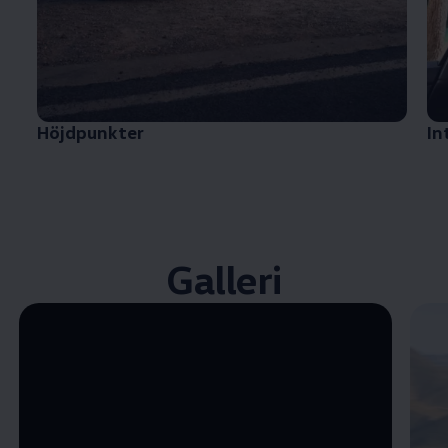
Höjdpunkter
In
Galleri
Öppna helskärmsläge