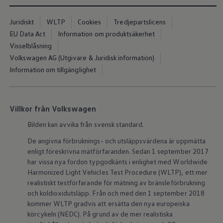
ID.7
ID.7 Tourer
Juridiskt
WLTP
Cookies
Tredjepartslicens
ID. Cross
ID. Buzz
EU Data Act
Information om produktsäkerhet
Konceptbilar
Visselblåsning
Höjd släpvagnsvikt
Volkswagen AG (Utgivare & Juridisk information)
Våra laddhybrider
Golf GTE
Information om tillgänglighet
Passat eHybrid
Tiguan eHybrid
Tayron eHybrid
Laddning och räckvidd
Villkor från Volkswagen
FAQ: Laddning och räckvidd
Hur betalar jag för laddning?
Bilden kan avvika från svensk standard.
Vad kostar det att äga elbil?
Laddning för din elbil
De angivna förbruknings- och utsläppsvärdena är uppmätta
Karta över laddstationer
enligt föreskrivna mätförfaranden. Sedan 1 september 2017
Plug & Charge
har vissa nya fordon typgodkänts i enlighet med Worldwide
We Charge
Harmonized Light Vehicles Test Procedure (WLTP), ett mer
Laddboxen ID. Charger
realistiskt testförfarande för mätning av bränsleförbrukning
Vad innebär "räckvidd enligt WLTP?"
och koldioxidutsläpp. Från och med den 1 september 2018
Tekniken i elbilen
Klimatanläggning
kommer WLTP gradvis att ersätta den nya europeiska
Värmepump
körcykeln (NEDC). På grund av de mer realistiska
Bromssystemet i ID.