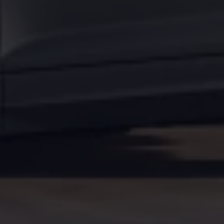
Arbeta hos våra återförsäljare
Arbeta hos Volkswagen
Pressrum
Pressmeddelanden
Presskontakt
Sponsring
Längdskidor
Skidskytte
Folkspel
Motorsport
Sveriges Olympiska Kommitté
Volkswagen eMagasin
Nyheter
Tips
Innovation
Laddning
Säkerhet
Reportage
Om magasinet
Hållbarhet
Kontakta oss
WLTP
Broschyrarkiv