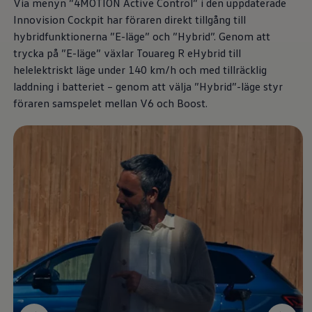
Via menyn ”4MOTION Active Control” i den uppdaterade
Däck och fälg
Delar
Innovision Cockpit har föraren direkt tillgång till
Originaldelar
hybridfunktionerna ”E-läge” och ”Hybrid”. Genom att
Bytesdelar
trycka på ”E-läge” växlar Touareg R eHybrid till
Ekonomidelar
Classic Parts
helelektriskt läge under 140 km/h och med tillräcklig
Volkswagenkortet
laddning i batteriet – genom att välja ”Hybrid”-läge styr
Förmåner och erbjudanden
föraren samspelet mellan V6 och Boost.
Frågor och svar
Reseförsäkring
Viktig kundinformation
Mobilitetsgaranti
Varnings- och kontrollampor
Återkallelser
2G/3G-nätet stängs ned – hur påverkas min bil
Dieselfrågan
Mjukvaruuppdatering för förbränningsbilar
Hitta serviceverkstad
myVolkswagen
Information om myVolkswagen
Hjälp med appar och digitala tjänster
Navigation Map Update
Digital Instruktionsbok
Mobilitetsgarantin
Uppdateringar för elbilar