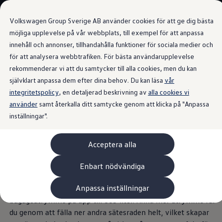
Våra bilar
Volkswagen Group Sverige AB använder cookies för att ge dig bästa
Bygg din bil
Nya bilar i lager
möjliga upplevelse på vår webbplats, till exempel för att anpassa
Golf Sportscombi
innehåll och annonser, tillhandahålla funktioner för sociala medier och
Gå till
Gå till
Pressen testar Golf Sportscombi
för att analysera webbtrafiken. För bästa användarupplevelse
huvudinnehåll
sidfot
Lär dig om våra modellversioner
Utrymmeskoncept
Boka provkörning
rekommenderar vi att du samtycker till alla cookies, men du kan
Nya ID. Cross
självklart anpassa dem efter dina behov. Du kan läsa
vår
Äga
integritetspolicy
Service
, en detaljerad beskrivning av
alla cookies vi
Originalservice
använder
samt återkalla ditt samtycke genom att klicka på "Anpassa
Maximal plats. Full
Originalservice 4+
inställningar".
Originalservice 8+
Basservice
flexibilitet.
Ekonomiservice
Acceptera alla
Skadereparation
ServiceCam
Service av elbilar
Oavsett om det handlar om storhandling eller en
Enbart nödvändiga
Tillbehör
familjeutflykt erbjuder Tayron plats för nästan allt. Tack
Transport- och bagagelösningar
Anpassa inställningar
vare den långa hjulbasen kan du njuta av ett
Interiör- och exteriörskydd
Underhållning och elektronik
bagageutrymme på upp till 885 liter. Ännu mer utrymme får
Laddbox och laddningskablar
du genom att fälla ner andra sätesraden helt, vilket skapar
Modellspecifika tillbehör