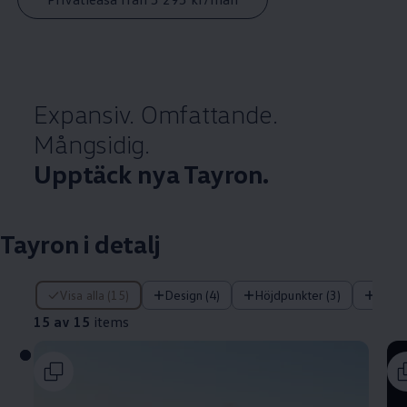
Expansiv. Omfattande.
Mångsidig.
Upptäck nya Tayron.
Tayron i detalj
15 av 15 items
Visa alla (15)
Design (4)
Höjdpunkter (3)
Tekni
15 av 15
items