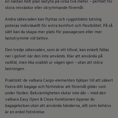
en nästan helt plan lastyta på cirka två meter – perfekt för
Däck och fälg
Delar
stora resväskor eller skrymmande föremål.
Originaldelar
Bytesdelar
Andra sätesraden kan flyttas och ryggstödets lutning
Ekonomidelar
justeras individuellt för extra komfort och flexibilitet. På så
Classic Parts
Volkswagenkortet
sätt kan du skapa mer plats för passagerare eller mer
Förmåner och erbjudanden
lastutrymme vid behov.
Frågor och svar
Reseförsäkring
Den tredje sätesraden, som är ett tillval, kan enkelt fällas
Viktig kundinformation
Mobilitetsgaranti
ner i golvet när den inte används. Klar att använda på
Varnings- och kontrollampor
nolltid, men lika snabbt ur vägen igen – utan att störa
Återkallelser
lastningen.
2G/3G-nätet stängs ned – hur påverkas min bil
Dieselfrågan
Mjukvaruuppdatering för förbränningsbilar
Praktiskt: de valbara Cargo-elementen hjälper till att säkert
Hitta serviceverkstad
fixera ditt bagage och förhindrar att föremål glider runt
myVolkswagen
Information om myVolkswagen
under färden. Bekvämligheten slutar inte där – med den
Hjälp med appar och digitala tjänster
valbara Easy Open & Close-funktionen öppnar du
Navigation Map Update
bagageluckan utan att använda händerna, allt som behövs
Digital Instruktionsbok
Mobilitetsgarantin
är en enkel fotrörelse.
Uppdateringar för elbilar