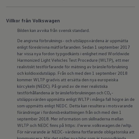
Batterigaranti och underhåll
ID. Högspänningsbatteri
GTX: Elektrisk prestanda
Villkor från Volkswagen
Elbilsbatteriets råvaror
Mjukvaruuppdateringar för ID.
Bilden kan avvika från svensk standard.
Enkelt förklarat – så fungerar din ID.
Vanliga frågor
De angivna förbruknings- och utsläppsvärdena är uppmätta
ID. Drivers Club
enligt föreskrivna mätförfaranden. Sedan 1 september 2017
Service av elbilar
har vissa nya fordon typgodkänts i enlighet med Worldwide
Företag
Harmonized Light Vehicles Test Procedure (WLTP), ett mer
Business Lease
Företagsleasing
realistiskt testförfarande för mätning av bränsleförbrukning
Personalbil
och koldioxidutsläpp. Från och med den 1 september 2018
Bonus malus
kommer WLTP gradvis att ersätta den nya europeiska
TCO - Total ägandekostnad
körcykeln (NEDC). På grund av de mer realistiska
Ordlista
testförhållandena är bränsleförbrukningen och CO₂-
Fleet Interface Data
utsläppsvärden uppmätta enligt WLTP i många fall högre än de
Millån
Köpa
som uppmätts enligt NEDC. Detta kan resultera i motsvarande
Bygg din bil
förändringar i fordonsbeskattningen från och med den 1
Erbjudanden
september 2018. Mer information om skillnaderna mellan
Boka provkörning
WLTP och NEDC finns på https: //www.volkswagen.de/wltp.
Vilken Volkswagen passar dig?
För närvarande är NEDC-värdena fortfarande obligatoriska att
Offertförfrågan
kommunicera. När det gäller nya bilar som är typgodkända
Hitta din återförsäljare