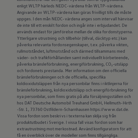
Köp tillbehör
enligt WLTP härleds NEDC-värdena från WLTP-värdena.
Finansiering
Angivande av WLTP-värdena kan göras frivilligt tills de måste
Privatleasing Online
uppges. I den mån NEDC-värdena anges som intervall hänvisar
Privatleasing Online
de inte till ett enskilt fordon och ingår inte i erbjudandet. De
Finansiering
används endast för jämförelse mellan de olika fordonstyperna.
Leasing
Ytterligare utrustning och tillbehör (tillval, däcktyp etc.) kan
Lån
Serviceavtal & Försäkring
påverka relevanta fordonsegenskaper, t.ex. påverka vikten,
Volkswagen Serviceavtal
rullmotståndet, luftmotstånd och därmed tillsammans med
Volkswagen försäkring
väder- och trafikförhållanden samt individuellt körbeteende,
Volkswagen Betalskydd
påverka bränsleförbrukning, energiförbrukning, CO₂-utsläpp
Boka provkörning
och fordonets prestanda. Mer information om den officiella
Offertförfrågan
bränsleförbrukningen och de officiella, specifika
Hitta din återförsäljare
Om Volkswagen
koldioxidutsläppen från nya personbilar finns i riktlinjerna för
Juridisk information
bränsleförbrukning, koldioxidutsläpp och energiförbrukning för
CoC-certifikat och lista med ingredienser
nya personbilar, som finns gratis på alla försäljningsställen och
Cookies
hos DAT Deutsche Automobil Treuhand GmbH, Hellmuth-Hirth
GDPR
-Str. 1, 73760 Ostfildern-Scharnhausen https://www.dat.de.
Integritetspolicyn
Vissa fordon som beskrivs i texterna kan skilja sig från
Juridiskt
VSS Personuppgiftshantering
produktutbudet i Sverige. I vissa fall visas fordon som har
VWFS personuppgiftshantering
extrautrustning mot merkostnad. Använd konfiguratorn för att
Jobba hos oss
få en överblick över de modeller som finns tillgängliga.