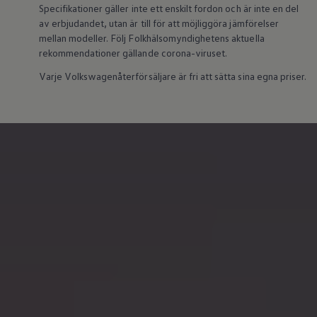
Arbeta hos våra återförsäljare
Specifikationer gäller inte ett enskilt fordon och är inte en del
Arbeta hos Volkswagen
av erbjudandet, utan är till för att möjliggöra jämförelser
Pressrum
mellan modeller. Följ Folkhälsomyndighetens aktuella
Pressmeddelanden
Presskontakt
rekommendationer gällande corona-viruset.
Sponsring
Varje Volkswagenåterförsäljare är fri att sätta sina egna priser.
Längdskidor
Skidskytte
Folkspel
Motorsport
Sveriges Olympiska Kommitté
Volkswagen eMagasin
Nyheter
Tips
Innovation
Laddning
Säkerhet
Reportage
Om magasinet
Hållbarhet
Kontakta oss
WLTP
Broschyrarkiv