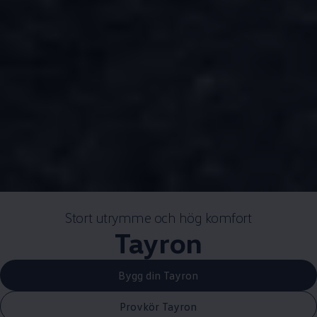
Stort utrymme och hög komfort
Tayron
Bygg din Tayron
Provkör Tayron