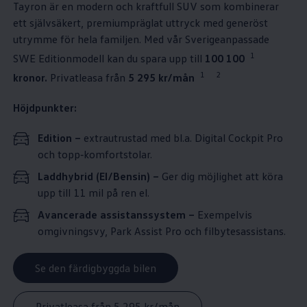
Tayron är en modern och kraftfull SUV som kombinerar
ett självsäkert, premiumpräglat uttryck med generöst
utrymme för hela familjen. Med vår Sverigeanpassade
1
SWE Editionmodell kan du spara upp till
100 100⁠
1
2
kronor.
Privatleasa från
5 295 kr/mån
Höjdpunkter:
Edition
–
extrautrustad med bl.a. Digital Cockpit Pro
och topp‑komfortstolar.
Laddhybrid (El/Bensin) –
Ger dig möjlighet att köra
upp till 11 mil på ren el.
Avancerade assistanssystem –
Exempelvis
omgivningsvy, Park Assist Pro och filbytesassistans.
Se den färdigbyggda bilen
Privatleasa från 5 295 kr/mån