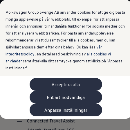
Våra bilar
Volkswagen Group Sverige AB använder cookies för att ge dig bästa
Bygg din bil
Nya bilar i lager
möjliga upplevelse på vår webbplats, till exempel för att anpassa
Golf Sportscombi
innehåll och annonser, tillhandahålla funktioner för sociala medier och
Gå till
Gå till
Pressen testar Golf Sportscombi
för att analysera webbtrafiken. För bästa användarupplevelse
huvudinnehåll
sidfot
Lär dig om våra modellversioner
Förarassistanssystem
Boka provkörning
rekommenderar vi att du samtycker till alla cookies, men du kan
Nya ID. Cross
självklart anpassa dem efter dina behov. Du kan läsa
vår
Äga
Översikt över
integritetspolicy
Service
, en detaljerad beskrivning av
alla cookies vi
Originalservice
använder
samt återkalla ditt samtycke genom att klicka på "Anpassa
Originalservice 4+
förarassistanssystem t
inställningar".
Originalservice 8+
Basservice
ill ID.4 GTX
Ekonomiservice
Acceptera alla
Skadereparation
ServiceCam
Service av elbilar
Enbart nödvändiga
Följande förarassistanssystem finns tillgängliga för ID.4
Tillbehör
Transport- och bagagelösningar
GTX:
Anpassa inställningar
Interiör- och exteriörskydd
Underhållning och elektronik
Connected Travel Assist
Laddbox och laddningskablar
Modellspecifika tillbehör