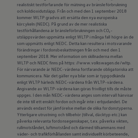
realistiskt testförfarande för mätning av bränsleförbrukning
och koldioxidutsläpp. Från och med den 1 september 2018
kommer WLTP gradvis att ersätta den nya europeiska
körcykeln (NEDC). På grund av de mer realistiska
testförhållandena är bränsleförbrukningen och CO₂-
utsläppsvärden uppmätta enligt WLTP i många fall högre än de
som uppmätts enligt NEDC. Detta kan resultera i motsvarande
förändringar i fordonsbeskattningen från och med den 1
september 2018. Mer information om skillnaderna mellan
WLTP och NEDC finns på https: //www.volkswagen.de/wltp.
För närvarande är NEDC-värdena fortfarande obligatoriska att
kommunicera. När det gäller nya bilar som är typgodkända
enligt WLTP härleds NEDC-värdena från WLTP-värdena.
Angivande av WLTP-värdena kan göras frivilligt tills de måste
uppges. I den mån NEDC-värdena anges som intervall hänvisar
de inte till ett enskilt fordon och ingår inte i erbjudandet. De
används endast för jämförelse mellan de olika fordonstyperna.
Ytterligare utrustning och tillbehör (tillval, däcktyp etc.) kan
påverka relevanta fordonsegenskaper, t.ex. påverka vikten,
rullmotståndet, luftmotstånd och därmed tillsammans med
väder- och trafikförhållanden samt individuellt körbeteende,