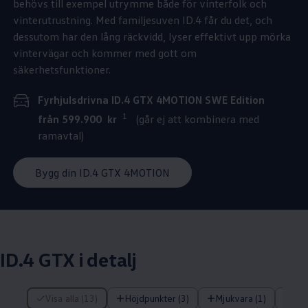
behövs till exempel utrymme både för vinterfolk och
vinterutrustning. Med familjesuven ID.4 får du det, och
dessutom har den lång räckvidd, lyser effektivt upp mörka
vintervägar och kommer med gott om
säkerhetsfunktioner.
Fyrhjulsdrivna ID.4 GTX 4MOTION SWE Edition
1
från 599.900 kr
(går ej att kombinera med
ramavtal)
Bygg din ID.4 GTX 4MOTION
ID.4 GTX i detalj
13 av 13 items
Visa alla (13)
Höjdpunkter (3)
Mjukvara (1)
Tek