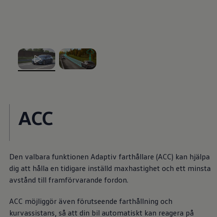
Batterigaranti och underhåll
ID. Högspänningsbatteri
GTX: Elektrisk prestanda
Elbilsbatteriets råvaror
Mjukvaruuppdateringar för ID.
Enkelt förklarat – så fungerar din ID.
Vanliga frågor
ID. Drivers Club
, 1 av 2
, 2 av 2
Service av elbilar
Företag
Business Lease
Företagsleasing
ACC
Personalbil
Bonus malus
TCO - Total ägandekostnad
Ordlista
Fleet Interface Data
Millån
Den valbara funktionen Adaptiv farthållare (ACC) kan hjälpa
Köpa
dig att hålla en tidigare inställd maxhastighet och ett minsta
Bygg din bil
avstånd till framförvarande fordon.
Erbjudanden
Boka provkörning
Vilken Volkswagen passar dig?
ACC möjliggör även förutseende farthållning och
Offertförfrågan
kurvassistans, så att din bil automatiskt kan reagera på
Hitta din återförsäljare