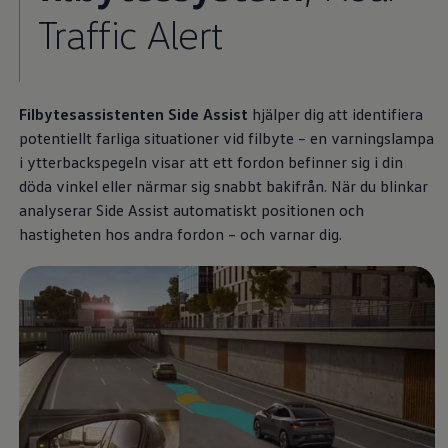
Arbeta hos våra återförsäljare
Traffic Alert
Arbeta hos Volkswagen
Pressrum
Pressmeddelanden
Presskontakt
Sponsring
Längdskidor
Filbytesassistenten Side Assist
hjälper dig att identifiera
Skidskytte
potentiellt farliga situationer vid filbyte – en varningslampa
Folkspel
i ytterbackspegeln visar att ett fordon befinner sig i din
Motorsport
Sveriges Olympiska Kommitté
döda vinkel eller närmar sig snabbt bakifrån. När du blinkar
Volkswagen eMagasin
analyserar Side Assist automatiskt positionen och
Nyheter
hastigheten hos andra fordon – och varnar dig.
Tips
Innovation
Laddning
Säkerhet
Reportage
Om magasinet
Hållbarhet
Kontakta oss
WLTP
Broschyrarkiv