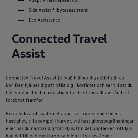
Adaptiv farthållare ACC
Däck och fälg
Delar
Side Assist filbytesassistent
Originaldelar
Bytesdelar
Eco Assistance
Ekonomidelar
Classic Parts
Connected Travel
Volkswagenkortet
Förmåner och erbjudanden
Frågor och svar
Assist
Reseförsäkring
Viktig kundinformation
Mobilitetsgaranti
Varnings- och kontrollampor
Återkallelser
Connected Travel Assist (tillval) hjälper dig aktivt när du
2G/3G-nätet stängs ned – hur påverkas min bil
kör. Den hjälper dig att hålla dig i körfältet och ser till att du
Dieselfrågan
Mjukvaruuppdatering för förbränningsbilar
håller en inställd maxhastighet och ett inställt avstånd till
Hitta serviceverkstad
fordonet framför.
myVolkswagen
Information om myVolkswagen
Extra bekvämt: systemet anpassar förutseende bilens
Hjälp med appar och digitala tjänster
Navigation Map Update
hastighet, till exempel i kurvor, vid hastighetsbegränsningar
Digital Instruktionsbok
eller när du närmar dig trafikljus. Om det upptäcker rött ljus
Mobilitetsgarantin
kan det till och med bromsa bilen till stillastående.
Uppdateringar för elbilar