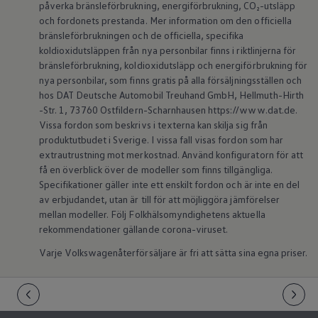
påverka bränsleförbrukning, energiförbrukning, CO₂-utsläpp
och fordonets prestanda. Mer information om den officiella
bränsleförbrukningen och de officiella, specifika
koldioxidutsläppen från nya personbilar finns i riktlinjerna för
bränsleförbrukning, koldioxidutsläpp och energiförbrukning för
nya personbilar, som finns gratis på alla försäljningsställen och
hos DAT Deutsche Automobil Treuhand GmbH, Hellmuth-Hirth
-Str. 1, 73760 Ostfildern-Scharnhausen https://www.dat.de.
Vissa fordon som beskrivs i texterna kan skilja sig från
produktutbudet i Sverige. I vissa fall visas fordon som har
extrautrustning mot merkostnad. Använd konfiguratorn för att
få en överblick över de modeller som finns tillgängliga.
Specifikationer gäller inte ett enskilt fordon och är inte en del
av erbjudandet, utan är till för att möjliggöra jämförelser
mellan modeller. Följ Folkhälsomyndighetens aktuella
rekommendationer gällande corona-viruset.
Varje Volkswagenåterförsäljare är fri att sätta sina egna priser.