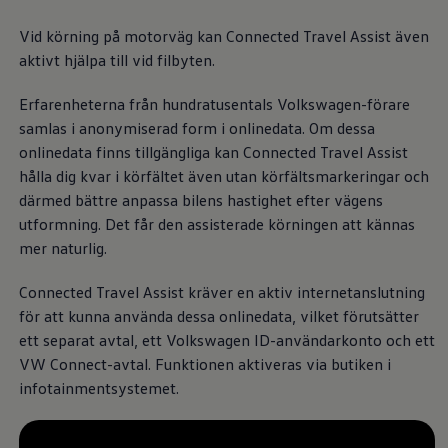
Kartuppdateringar
Uppdateringar för förbränningsbilar
Vid körning på motorväg kan Connected Travel Assist även
Broschyrarkiv
aktivt hjälpa till vid filbyten.
Förarassistans
Farthållare & ACC
Front-, Lane- & Side Assist
Erfarenheterna från hundratusentals
Volkswagen
-förare
Körprofil
samlas i anonymiserad form i onlinedata. Om dessa
Park Assist & parkeringssensorer
onlinedata finns tillgängliga kan Connected Travel Assist
Parkeringsbroms
Sign Assist
hålla dig kvar i körfältet även utan körfältsmarkeringar och
Traffic Jam Assist
därmed bättre anpassa bilens hastighet efter vägens
Trailer Assist
utformning. Det får den assisterade körningen att kännas
IQ.Drive
Ordlista
mer naturlig.
Digitala extrafunktioner
Hitta tjänster för din modell
Connected Travel Assist kräver en aktiv internetanslutning
Volkswagen-appar, inloggning och shoppen
för att kunna använda dessa onlinedata, vilket förutsätter
Koppla ihop mobilen och bilen
Uppdateringar för programvara, kartor och rad
ett separat avtal, ett
Volkswagen
ID-användarkonto och ett
We Charge
VW Connect-avtal. Funktionen aktiveras via butiken i
Elbilar
infotainmentsystemet.
Våra elbilar
ID. Polo
ID.3
ID.4