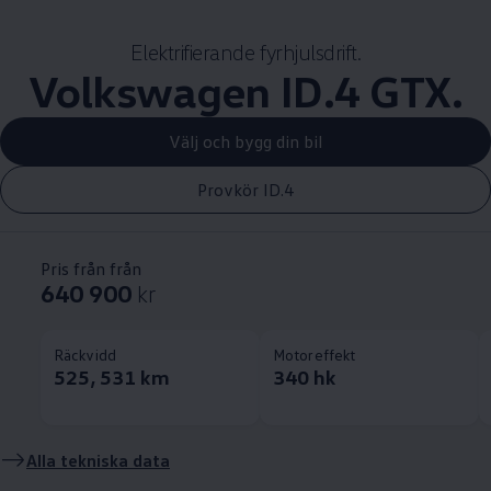
Elektrifierande fyrhjulsdrift.
Volkswagen
ID.4 GTX.
Välj och bygg din bil
Provkör ID.4
Pris från från
640 900
kr
Räckvidd
Motoreffekt
525, 531 km
340 hk
Alla tekniska data