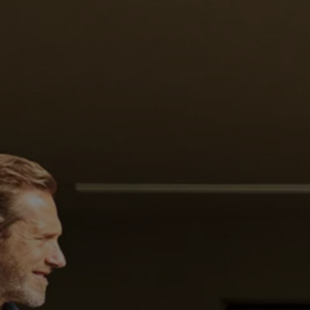
Däck och fälg
Delar
Originaldelar
Bytesdelar
Ekonomidelar
Classic Parts
Volkswagenkortet
Förmåner och erbjudanden
Frågor och svar
Reseförsäkring
Viktig kundinformation
Mobilitetsgaranti
Varnings- och kontrollampor
Återkallelser
2G/3G-nätet stängs ned – hur påverkas min bil
Dieselfrågan
Mjukvaruuppdatering för förbränningsbilar
Hitta serviceverkstad
myVolkswagen
Information om myVolkswagen
Hjälp med appar och digitala tjänster
Navigation Map Update
Digital Instruktionsbok
Mobilitetsgarantin
Uppdateringar för elbilar