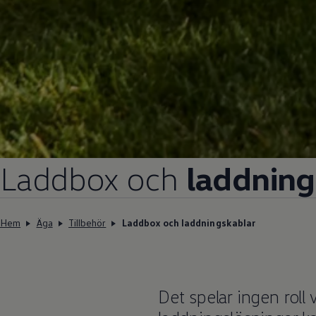
Laddbox och
laddning
Hem
Äga
Tillbehör
Laddbox och laddningskablar
Det spelar ingen roll 