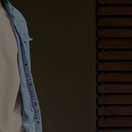
Kartuppdateringar
Uppdateringar för förbränningsbilar
Broschyrarkiv
Förarassistans
Farthållare & ACC
Front-, Lane- & Side Assist
Körprofil
Park Assist & parkeringssensorer
Parkeringsbroms
Sign Assist
Traffic Jam Assist
Trailer Assist
IQ.Drive
Ordlista
Digitala extrafunktioner
Hitta tjänster för din modell
Volkswagen-appar, inloggning och shoppen
Koppla ihop mobilen och bilen
Uppdateringar för programvara, kartor och rad
We Charge
Elbilar
Våra elbilar
ID. Polo
ID.3
ID.4