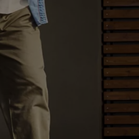
ID.7
ID.7 Tourer
ID. Cross
ID. Buzz
Konceptbilar
Höjd släpvagnsvikt
Våra laddhybrider
Golf GTE
Passat eHybrid
Tiguan eHybrid
Tayron eHybrid
Laddning och räckvidd
FAQ: Laddning och räckvidd
Hur betalar jag för laddning?
Vad kostar det att äga elbil?
Laddning för din elbil
Karta över laddstationer
Plug & Charge
We Charge
Laddboxen ID. Charger
Vad innebär "räckvidd enligt WLTP?"
Tekniken i elbilen
Klimatanläggning
Värmepump
Bromssystemet i ID.