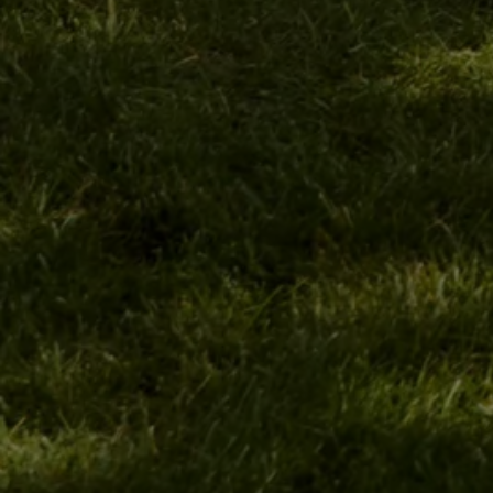
Arbeta hos våra återförsäljare
Arbeta hos Volkswagen
Pressrum
Pressmeddelanden
Presskontakt
Sponsring
Längdskidor
Skidskytte
Folkspel
Motorsport
Sveriges Olympiska Kommitté
Volkswagen eMagasin
Nyheter
Tips
Innovation
Laddning
Säkerhet
Reportage
Om magasinet
Hållbarhet
Kontakta oss
WLTP
Broschyrarkiv