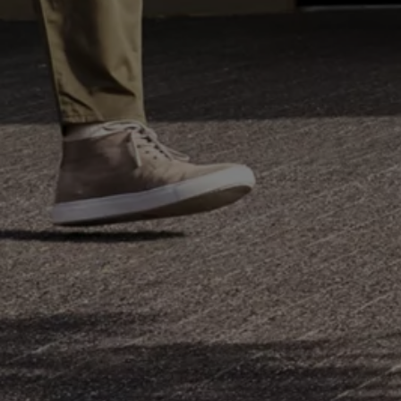
Batterigaranti och underhåll
ID. Högspänningsbatteri
GTX: Elektrisk prestanda
Elbilsbatteriets råvaror
Mjukvaruuppdateringar för ID.
Enkelt förklarat – så fungerar din ID.
Vanliga frågor
ID. Drivers Club
Service av elbilar
Företag
Business Lease
Företagsleasing
Personalbil
Bonus malus
TCO - Total ägandekostnad
Ordlista
Fleet Interface Data
Millån
Köpa
Bygg din bil
Erbjudanden
Boka provkörning
Vilken Volkswagen passar dig?
Offertförfrågan
Hitta din återförsäljare