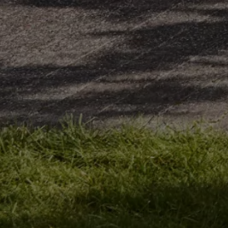
Köp tillbehör
Finansiering
Privatleasing Online
Privatleasing Online
Finansiering
Leasing
Lån
Serviceavtal & Försäkring
Volkswagen Serviceavtal
Volkswagen försäkring
Volkswagen Betalskydd
Boka provkörning
Offertförfrågan
Hitta din återförsäljare
Om Volkswagen
Juridisk information
CoC-certifikat och lista med ingredienser
Cookies
GDPR
Integritetspolicyn
Juridiskt
VSS Personuppgiftshantering
VWFS personuppgiftshantering
Jobba hos oss