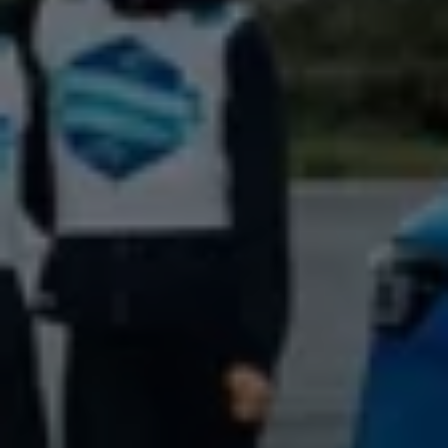
Arbeta hos våra återförsäljare
Arbeta hos Volkswagen
Pressrum
Pressmeddelanden
Presskontakt
Sponsring
Längdskidor
Skidskytte
Folkspel
Motorsport
Sveriges Olympiska Kommitté
Volkswagen eMagasin
Nyheter
Tips
Innovation
Laddning
Säkerhet
Reportage
Om magasinet
Hållbarhet
Kontakta oss
WLTP
Broschyrarkiv