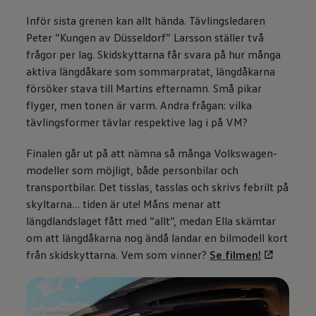
Inför sista grenen kan allt hända. Tävlingsledaren
Peter ”Kungen av Düsseldorf” Larsson ställer två
frågor per lag. Skidskyttarna får svara på hur många
aktiva längdåkare som sommarpratat, längdåkarna
försöker stava till Martins efternamn. Små pikar
flyger, men tonen är varm. Andra frågan: vilka
tävlingsformer tävlar respektive lag i på VM?
Finalen går ut på att nämna så många
Volkswagen
-
modeller som möjligt, både personbilar och
transportbilar. Det tisslas, tasslas och skrivs febrilt på
skyltarna… tiden är ute! Måns menar att
längdlandslaget fått med ”allt”, medan Ella skämtar
om att längdåkarna nog ändå landar en bilmodell kort
från skidskyttarna. Vem som vinner?
Se filmen!