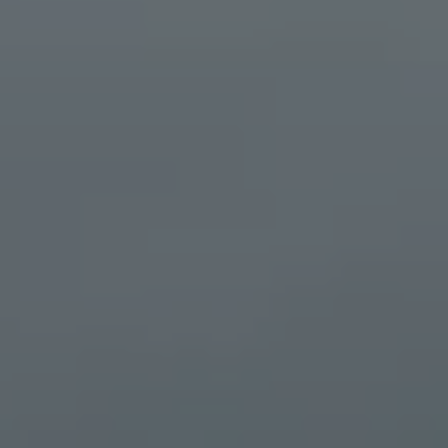
Däck och fälg
Delar
Originaldelar
Bytesdelar
Ekonomidelar
Classic Parts
Volkswagenkortet
Förmåner och erbjudanden
Frågor och svar
Reseförsäkring
Viktig kundinformation
Mobilitetsgaranti
Varnings- och kontrollampor
Återkallelser
2G/3G-nätet stängs ned – hur påverkas min bil
Dieselfrågan
Mjukvaruuppdatering för förbränningsbilar
Hitta serviceverkstad
myVolkswagen
Information om myVolkswagen
Hjälp med appar och digitala tjänster
Navigation Map Update
Digital Instruktionsbok
Mobilitetsgarantin
Uppdateringar för elbilar