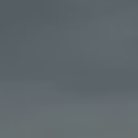
ID.7
ID.7 Tourer
ID. Cross
ID. Buzz
Konceptbilar
Höjd släpvagnsvikt
Våra laddhybrider
Golf GTE
Passat eHybrid
Tiguan eHybrid
Tayron eHybrid
Laddning och räckvidd
FAQ: Laddning och räckvidd
Hur betalar jag för laddning?
Vad kostar det att äga elbil?
Laddning för din elbil
Karta över laddstationer
Plug & Charge
We Charge
Laddboxen ID. Charger
Vad innebär "räckvidd enligt WLTP?"
Tekniken i elbilen
Klimatanläggning
Värmepump
Bromssystemet i ID.