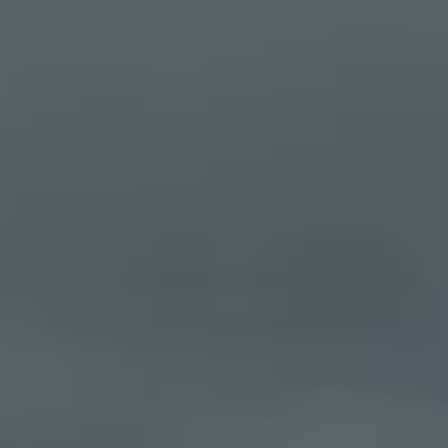
Kartuppdateringar
Uppdateringar för förbränningsbilar
Broschyrarkiv
Förarassistans
Farthållare & ACC
Front-, Lane- & Side Assist
Körprofil
Park Assist & parkeringssensorer
Parkeringsbroms
Sign Assist
Traffic Jam Assist
Trailer Assist
IQ.Drive
Ordlista
Digitala extrafunktioner
Hitta tjänster för din modell
Volkswagen-appar, inloggning och shoppen
Koppla ihop mobilen och bilen
Uppdateringar för programvara, kartor och rad
We Charge
Elbilar
Våra elbilar
ID. Polo
ID.3
ID.4