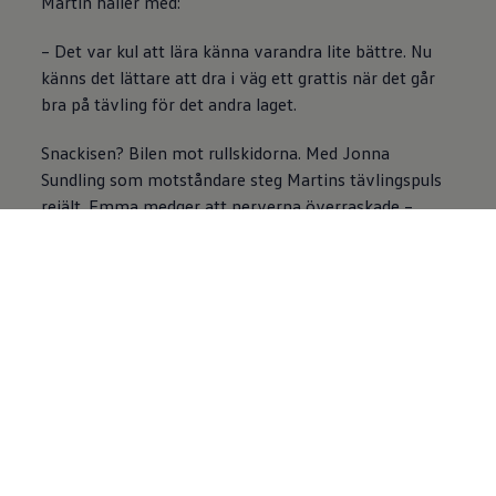
Martin håller med:
– Det var kul att lära känna varandra lite bättre. Nu
känns det lättare att dra i väg ett grattis när det går
bra på tävling för det andra laget.
Snackisen? Bilen mot rullskidorna. Med Jonna
Sundling som motståndare steg Martins tävlingspuls
rejält. Emma medger att nerverna överraskade –
hennes lag ville verkligen vinna när det väl gällde –
samtidigt som hon hyllar Saras imponerande mod i
bilen.
Apropå bilar – vilken modell kör ni just nu?
– En ID.4 som går väldigt fint – min favorit hittills,
säger Martin.
– Jag rattar en Passat. Den rymmer allt och är
supergrym att köra, säger Emma.