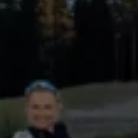
Köp tillbehör
Finansiering
Privatleasing Online
Privatleasing Online
Finansiering
Leasing
Lån
Serviceavtal & Försäkring
Volkswagen Serviceavtal
Volkswagen försäkring
Volkswagen Betalskydd
Boka provkörning
Offertförfrågan
Hitta din återförsäljare
Om Volkswagen
Juridisk information
CoC-certifikat och lista med ingredienser
Cookies
GDPR
Integritetspolicyn
Juridiskt
VSS Personuppgiftshantering
VWFS personuppgiftshantering
Jobba hos oss