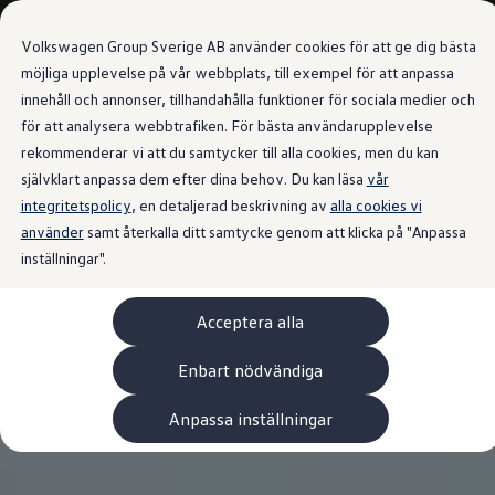
Våra bilar
Volkswagen Group Sverige AB använder cookies för att ge dig bästa
Bygg din bil
Nya bilar i lager
möjliga upplevelse på vår webbplats, till exempel för att anpassa
Golf Sportscombi
innehåll och annonser, tillhandahålla funktioner för sociala medier och
Gå till
Gå till
Pressen testar Golf Sportscombi
för att analysera webbtrafiken. För bästa användarupplevelse
huvudinnehåll
sidfot
Lär dig om våra modellversioner
Boka provkörning
rekommenderar vi att du samtycker till alla cookies, men du kan
Nya ID. Cross
självklart anpassa dem efter dina behov. Du kan läsa
vår
Äga
integritetspolicy
Service
, en detaljerad beskrivning av
alla cookies vi
Originalservice
använder
samt återkalla ditt samtycke genom att klicka på "Anpassa
Originalservice 4+
inställningar".
Originalservice 8+
Basservice
Ekonomiservice
Acceptera alla
Skadereparation
ServiceCam
Service av elbilar
Enbart nödvändiga
Tillbehör
Transport- och bagagelösningar
Anpassa inställningar
Interiör- och exteriörskydd
Underhållning och elektronik
Laddbox och laddningskablar
Modellspecifika tillbehör