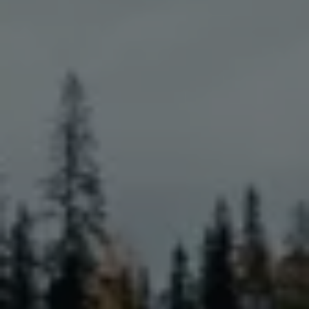
Batterigaranti och underhåll
ID. Högspänningsbatteri
GTX: Elektrisk prestanda
Elbilsbatteriets råvaror
Mjukvaruuppdateringar för ID.
Enkelt förklarat – så fungerar din ID.
Vanliga frågor
ID. Drivers Club
Service av elbilar
Företag
Business Lease
Företagsleasing
Personalbil
Bonus malus
TCO - Total ägandekostnad
Ordlista
Fleet Interface Data
Millån
Köpa
Bygg din bil
Erbjudanden
Boka provkörning
Vilken Volkswagen passar dig?
Offertförfrågan
Hitta din återförsäljare