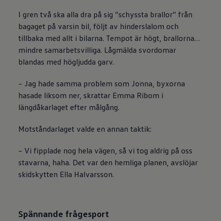
I gren två ska alla dra på sig ”schyssta brallor” från
bagaget på varsin bil, följt av hinderslalom och
tillbaka med allt i bilarna. Tempot är högt, brallorna…
mindre samarbetsvilliga. Lågmälda svordomar
blandas med högljudda garv.
– Jag hade samma problem som Jonna, byxorna
hasade liksom ner, skrattar Emma Ribom i
längdåkarlaget efter målgång.
Motståndarlaget valde en annan taktik:
– Vi fipplade nog hela vägen, så vi tog aldrig på oss
stavarna, haha. Det var den hemliga planen, avslöjar
skidskytten Ella Halvarsson.
Spännande frågesport