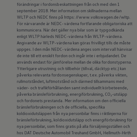
förändringar i fordonsbeskattningen från och med den 1
Batterigaranti och underhåll
ID. Högspänningsbatteri
september 2018. Mer information om skillnaderna mellan
GTX: Elektrisk prestanda
WLTP och NEDC finns på https: //www.volkswagen.de/wltp.
Elbilsbatteriets råvaror
För närvarande är NEDC-värdena fortfarande obligatoriska att
Mjukvaruuppdateringar för ID.
kommunicera. När det gäller nya bilar som är typgodkända
Enkelt förklarat – så fungerar din ID.
enligt WLTP härleds NEDC-värdena från WLTP-värdena.
Vanliga frågor
Angivande av WLTP-värdena kan göras frivilligt tills de måste
ID. Drivers Club
Service av elbilar
uppges. I den mån NEDC-värdena anges som intervall hänvisar
Företag
de inte till ett enskilt fordon och ingår inte i erbjudandet. De
Business Lease
används endast för jämförelse mellan de olika fordonstyperna.
Företagsleasing
Ytterligare utrustning och tillbehör (tillval, däcktyp etc.) kan
Personalbil
påverka relevanta fordonsegenskaper, t.ex. påverka vikten,
Bonus malus
rullmotståndet, luftmotstånd och därmed tillsammans med
TCO - Total ägandekostnad
Ordlista
väder- och trafikförhållanden samt individuellt körbeteende,
Fleet Interface Data
påverka bränsleförbrukning, energiförbrukning, CO₂-utsläpp
Millån
och fordonets prestanda. Mer information om den officiella
Köpa
bränsleförbrukningen och de officiella, specifika
Bygg din bil
koldioxidutsläppen från nya personbilar finns i riktlinjerna för
Erbjudanden
bränsleförbrukning, koldioxidutsläpp och energiförbrukning för
Boka provkörning
Vilken Volkswagen passar dig?
nya personbilar, som finns gratis på alla försäljningsställen och
Offertförfrågan
hos DAT Deutsche Automobil Treuhand GmbH, Hellmuth-Hirth
Hitta din återförsäljare