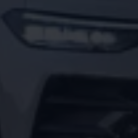
Arbeta hos våra återförsäljare
Arbeta hos Volkswagen
Pressrum
Pressmeddelanden
Presskontakt
Sponsring
Längdskidor
Skidskytte
Folkspel
Motorsport
Sveriges Olympiska Kommitté
Volkswagen eMagasin
Nyheter
Tips
Innovation
Laddning
Säkerhet
Reportage
Om magasinet
Hållbarhet
Kontakta oss
WLTP
Broschyrarkiv