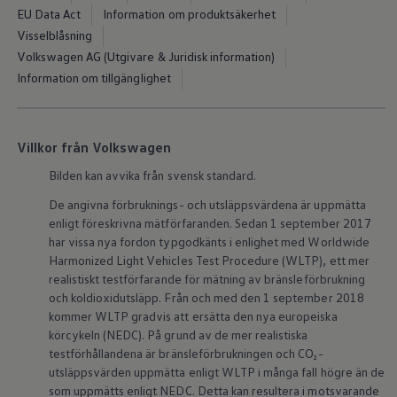
ID.7
EU Data Act
Information om produktsäkerhet
ID.7 Tourer
Visselblåsning
ID. Cross
Volkswagen AG (Utgivare & Juridisk information)
ID. Buzz
Konceptbilar
Information om tillgänglighet
Höjd släpvagnsvikt
Våra laddhybrider
Golf GTE
Passat eHybrid
Villkor från Volkswagen
Tiguan eHybrid
Tayron eHybrid
Bilden kan avvika från svensk standard.
Laddning och räckvidd
FAQ: Laddning och räckvidd
De angivna förbruknings- och utsläppsvärdena är uppmätta
Hur betalar jag för laddning?
enligt föreskrivna mätförfaranden. Sedan 1 september 2017
Vad kostar det att äga elbil?
har vissa nya fordon typgodkänts i enlighet med Worldwide
Laddning för din elbil
Harmonized Light Vehicles Test Procedure (WLTP), ett mer
Karta över laddstationer
realistiskt testförfarande för mätning av bränsleförbrukning
Plug & Charge
och koldioxidutsläpp. Från och med den 1 september 2018
We Charge
Laddboxen ID. Charger
kommer WLTP gradvis att ersätta den nya europeiska
Vad innebär "räckvidd enligt WLTP?"
körcykeln (NEDC). På grund av de mer realistiska
Tekniken i elbilen
testförhållandena är bränsleförbrukningen och CO₂-
Klimatanläggning
utsläppsvärden uppmätta enligt WLTP i många fall högre än de
Värmepump
som uppmätts enligt NEDC. Detta kan resultera i motsvarande
Bromssystemet i ID.