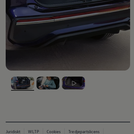
Kartuppdateringar
Uppdateringar för förbränningsbilar
Broschyrarkiv
Förarassistans
Farthållare & ACC
Front-, Lane- & Side Assist
Körprofil
Park Assist & parkeringssensorer
Parkeringsbroms
Sign Assist
Traffic Jam Assist
Trailer Assist
IQ.Drive
Ordlista
Digitala extrafunktioner
Hitta tjänster för din modell
Volkswagen-appar, inloggning och shoppen
, 1 av 3
, 2 av 3
, 3 av 3
Koppla ihop mobilen och bilen
Uppdateringar för programvara, kartor och rad
We Charge
Elbilar
Våra elbilar
ID. Polo
ID.3
Juridiskt
WLTP
Cookies
Tredjepartslicens
ID.4