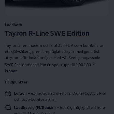
Laddbara
Tayron R-Line SWE Edition
Tayron är en modern och kraftfull SUV som kombinerar
ett självsäkert, premiumpräglat uttryck med generöst
utrymme för hela familjen. Med vår Sverigeanpassade
1
SWE Editionmodell kan du spara upp till
100 100⁠
kronor.
Höjdpunkter:
Edition
–
extrautrustad med bl.a. Digital Cockpit Pro
och topp‑komfortstolar.
Laddhybrid (El/Bensin) –
Ger dig möjlighet att köra
upp till 11 mil på ren el.