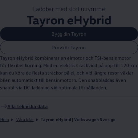
Laddbar med stort utrymme
Tayron eHybrid
Bygg din Tayron
Provkör Tayron
Tayron eHybrid kombinerar en elmotor och TSI-bensinmotor
för flexibel körning. Med en elektrisk räckvidd på upp till 120 km
kan du köra de flesta sträckor på el, och vid längre resor växlar
bilen automatiskt till bensinmotorn. Den snabbladdas även
snabbt via DC-laddning vid optimala förhållanden.
Alla tekniska data
Hem
Våra bilar
Tayron eHybrid | Volkswagen Sverige