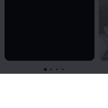
--:--
återstående tid, --:--
Uppkopplad mot
världen