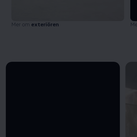
Mer om
exteriören
Me
Öppna helskärmsläge