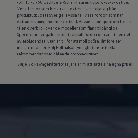
-Str. 1, 73760 Ostfildern-Scharnhausen https://www.dat.de.
Köp tillbehör
Vissa fordon som beskrivs i texterna kan skilja sig från
Finansiering
produktutbudet i Sverige. I vissa fall visas fordon som har
Privatleasing Online
extrautrustning mot merkostnad. Använd konfiguratorn för att
Privatleasing Online
Finansiering
få en överblick över de modeller som finns tillgängliga.
Leasing
Specifikationer gäller inte ett enskilt fordon och är inte en del
Lån
av erbjudandet, utan är till för att möjliggöra jämförelser
Serviceavtal & Försäkring
mellan modeller. Följ Folkhälsomyndighetens aktuella
Volkswagen Serviceavtal
rekommendationer gällande corona-viruset.
Volkswagen försäkring
Volkswagen Betalskydd
Varje Volkswagenåterförsäljare är fri att sätta sina egna priser.
Boka provkörning
Offertförfrågan
Hitta din återförsäljare
Om Volkswagen
Juridisk information
CoC-certifikat och lista med ingredienser
Cookies
GDPR
Integritetspolicyn
Juridiskt
VSS Personuppgiftshantering
VWFS personuppgiftshantering
Jobba hos oss