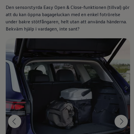
Däck och fälg
Den sensorstyrda Easy Open & Close-funktionen (tillval) gör
Delar
Originaldelar
att du kan öppna bagageluckan med en enkel fotrörelse
Bytesdelar
under bakre stötfångaren, helt utan att använda händerna.
Ekonomidelar
Bekväm hjälp i vardagen, inte sant?
Classic Parts
Volkswagenkortet
Förmåner och erbjudanden
Frågor och svar
Reseförsäkring
Viktig kundinformation
Mobilitetsgaranti
Varnings- och kontrollampor
Återkallelser
2G/3G-nätet stängs ned – hur påverkas min bil
Dieselfrågan
Mjukvaruuppdatering för förbränningsbilar
Hitta serviceverkstad
myVolkswagen
Information om myVolkswagen
Hjälp med appar och digitala tjänster
Navigation Map Update
Digital Instruktionsbok
Mobilitetsgarantin
Uppdateringar för elbilar