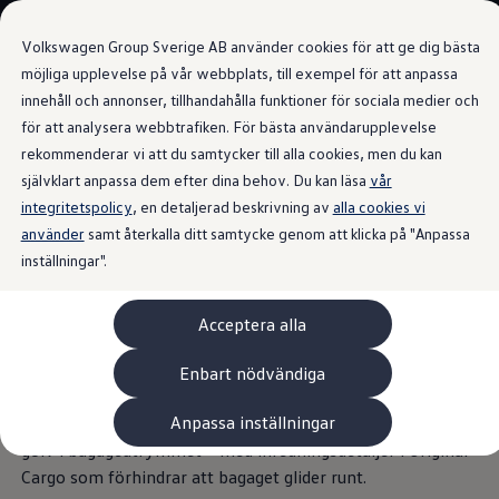
Våra bilar
Volkswagen Group Sverige AB använder cookies för att ge dig bästa
Bygg din bil
Nya bilar i lager
möjliga upplevelse på vår webbplats, till exempel för att anpassa
Golf Sportscombi
innehåll och annonser, tillhandahålla funktioner för sociala medier och
Gå till
Gå till
Pressen testar Golf Sportscombi
för att analysera webbtrafiken. För bästa användarupplevelse
huvudinnehåll
sidfot
Lär dig om våra modellversioner
Utrymmeskoncept
Boka provkörning
rekommenderar vi att du samtycker till alla cookies, men du kan
Nya ID. Cross
självklart anpassa dem efter dina behov. Du kan läsa
vår
Äga
integritetspolicy
Service
, en detaljerad beskrivning av
alla cookies vi
Originalservice
använder
samt återkalla ditt samtycke genom att klicka på "Anpassa
Rymligt
flexibel
Originalservice 4+
inställningar".
Originalservice 8+
Basservice
Ekonomiservice
Du kan justera den andra sätesraden i nya Tayron för just
Acceptera alla
Skadereparation
dina behov i varje given situation. eHybriden har plats för
ServiceCam
Service av elbilar
upp till fem personer och 705 liter bagageutrymme. Och om
Enbart nödvändiga
Tillbehör
du någonsin skulle behöva hela förvaringsvolymen kan du
Transport- och bagagelösningar
Anpassa inställningar
fälla ner alla säten för att skapa ett praktiskt taget plant
Interiör- och exteriörskydd
Underhållning och elektronik
golv i bagageutrymmet – med inredningsdetaljer i Original
Laddbox och laddningskablar
Cargo som förhindrar att bagaget glider runt.
Modellspecifika tillbehör