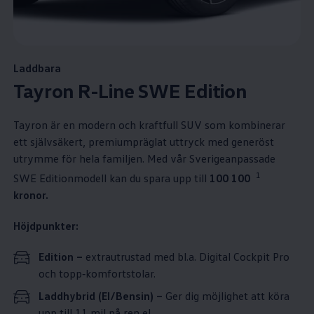
Laddbara
Tayron R-Line SWE Edition
Tayron är en modern och kraftfull SUV som kombinerar
ett självsäkert, premiumpräglat uttryck med generöst
utrymme för hela familjen. Med vår Sverigeanpassade
1
SWE Editionmodell kan du spara upp till
100 100⁠
kronor.
Höjdpunkter:
Edition
–
extrautrustad med bl.a. Digital Cockpit Pro
och topp‑komfortstolar.
Laddhybrid (El/Bensin) –
Ger dig möjlighet att köra
upp till 11 mil på ren el.