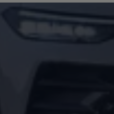
Arbeta hos våra återförsäljare
Arbeta hos Volkswagen
Pressrum
Pressmeddelanden
Presskontakt
Sponsring
Längdskidor
Skidskytte
Folkspel
Motorsport
Sveriges Olympiska Kommitté
Volkswagen eMagasin
Nyheter
Tips
Innovation
Laddning
Säkerhet
Reportage
Om magasinet
Hållbarhet
Kontakta oss
WLTP
Broschyrarkiv