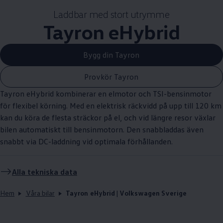
Laddbar med stort utrymme
Tayron eHybrid
Bygg din Tayron
Provkör Tayron
Tayron eHybrid kombinerar en elmotor och TSI-bensinmotor
för flexibel körning. Med en elektrisk räckvidd på upp till 120 km
kan du köra de flesta sträckor på el, och vid längre resor växlar
bilen automatiskt till bensinmotorn. Den snabbladdas även
snabbt via DC-laddning vid optimala förhållanden.
Alla tekniska data
Hem
Våra bilar
Tayron eHybrid | Volkswagen Sverige