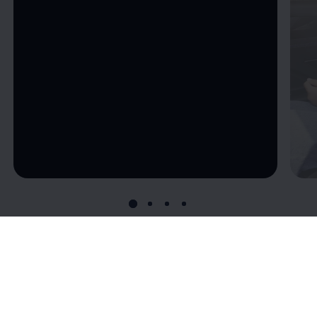
--:--
återstående tid, --:--
Uppkopplad mot
världen