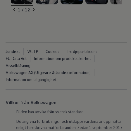
ID.7
, 1 av 12
, 2 av 12
, 3 av 12
, 4 av 12
, 5 av 12
ID.7 Tourer
1 / 12
ID. Cross
ID. Buzz
Konceptbilar
Höjd släpvagnsvikt
Våra laddhybrider
Golf GTE
Passat eHybrid
Tiguan eHybrid
Juridiskt
WLTP
Cookies
Tredjepartslicens
Tayron eHybrid
EU Data Act
Information om produktsäkerhet
Laddning och räckvidd
Visselblåsning
FAQ: Laddning och räckvidd
Hur betalar jag för laddning?
Volkswagen AG (Utgivare & Juridisk information)
Vad kostar det att äga elbil?
Information om tillgänglighet
Laddning för din elbil
Karta över laddstationer
Plug & Charge
We Charge
Villkor från Volkswagen
Laddboxen ID. Charger
Vad innebär "räckvidd enligt WLTP?"
Bilden kan avvika från svensk standard.
Tekniken i elbilen
Klimatanläggning
De angivna förbruknings- och utsläppsvärdena är uppmätta
Värmepump
enligt föreskrivna mätförfaranden. Sedan 1 september 2017
Bromssystemet i ID.