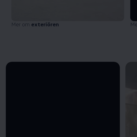
Mer om
exteriören
Me
Öppna helskärmsläge