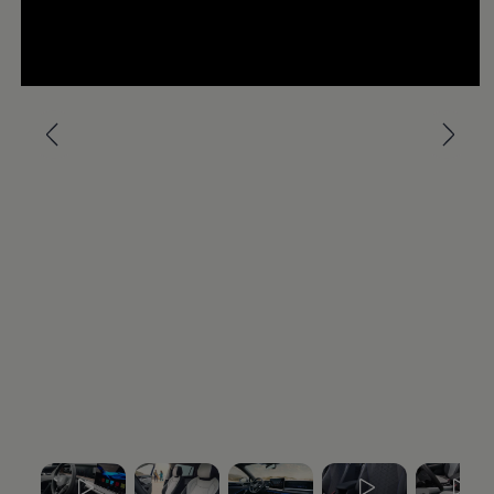
Kartuppdateringar
Uppdateringar för förbränningsbilar
Broschyrarkiv
--:--
Förarassistans
återstående tid, --:--
Farthållare & ACC
Front-, Lane- & Side Assist
Körprofil
Park Assist & parkeringssensorer
Parkeringsbroms
Sign Assist
Traffic Jam Assist
Trailer Assist
IQ.Drive
Ordlista
Digitala extrafunktioner
Hitta tjänster för din modell
Volkswagen-appar, inloggning och shoppen
Koppla ihop mobilen och bilen
Uppdateringar för programvara, kartor och rad
We Charge
Elbilar
Våra elbilar
ID. Polo
ID.3
ID.4