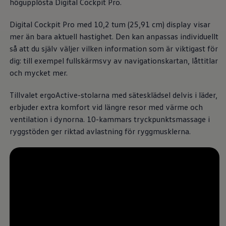
högupplösta Digital Cockpit Pro.
Däck och fälg
Delar
Originaldelar
Digital Cockpit Pro med 10,2 tum (25,91 cm) display visar
Bytesdelar
mer än bara aktuell hastighet. Den kan anpassas individuellt
Ekonomidelar
så att du själv väljer vilken information som är viktigast för
Classic Parts
Volkswagenkortet
dig: till exempel fullskärmsvy av navigationskartan, låttitlar
Förmåner och erbjudanden
och mycket mer.
Frågor och svar
Reseförsäkring
Tillvalet ergoActive-stolarna med sätesklädsel delvis i läder,
Viktig kundinformation
Mobilitetsgaranti
erbjuder extra komfort vid längre resor med värme och
Varnings- och kontrollampor
ventilation i dynorna. 10-kammars tryckpunktsmassage i
Återkallelser
ryggstöden ger riktad avlastning för ryggmusklerna.
2G/3G-nätet stängs ned – hur påverkas min bil
Dieselfrågan
Mjukvaruuppdatering för förbränningsbilar
Hitta serviceverkstad
myVolkswagen
Information om myVolkswagen
Hjälp med appar och digitala tjänster
Navigation Map Update
Digital Instruktionsbok
Mobilitetsgarantin
Uppdateringar för elbilar