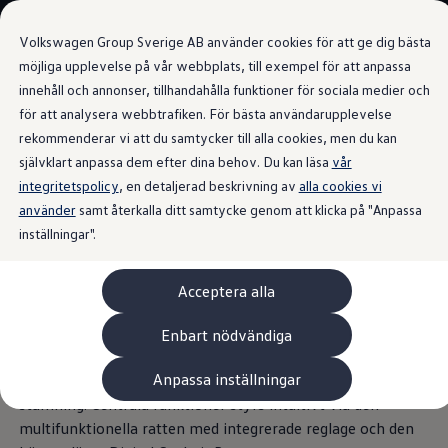
Våra bilar
Volkswagen Group Sverige AB använder cookies för att ge dig bästa
Bygg din bil
Nya bilar i lager
möjliga upplevelse på vår webbplats, till exempel för att anpassa
Golf Sportscombi
innehåll och annonser, tillhandahålla funktioner för sociala medier och
Gå till
Gå till
Pressen testar Golf Sportscombi
för att analysera webbtrafiken. För bästa användarupplevelse
huvudinnehåll
sidfot
Lär dig om våra modellversioner
Interiör
Boka provkörning
rekommenderar vi att du samtycker till alla cookies, men du kan
Nya ID. Cross
självklart anpassa dem efter dina behov. Du kan läsa
vår
Äga
integritetspolicy
Service
, en detaljerad beskrivning av
alla cookies vi
Originalservice
använder
samt återkalla ditt samtycke genom att klicka på "Anpassa
Design som inspirerar
Originalservice 4+
inställningar".
Originalservice 8+
Basservice
Ekonomiservice
Tayron erbjuder en rymlig och högkvalitativ interiör tack
Acceptera alla
Skadereparation
vare sin långa hjulbas. Tillvalet panoramasoltak med tilt-
ServiceCam
Service av elbilar
och skjutfunktion skapar en behaglig känsla av rymd.
Enbart nödvändiga
Tillbehör
Ambientebelysningen finns i 10 färger (med möjlighet upp
Transport- och bagagelösningar
Anpassa inställningar
till 30) så att du kan anpassa ljusmiljön i kupén efter
Interiör- och exteriörskydd
Underhållning och elektronik
stämning. Centrala funktioner styrs intuitivt via den
Laddbox och laddningskablar
multifunktionella ratten med integrerade reglage och den
Modellspecifika tillbehör