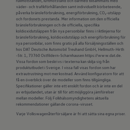
rullmotståndet, luftmotstånd och därmed tillsammans med
Köp tillbehör
väder- och trafikförhållanden samt individuellt körbeteende,
Finansiering
påverka bränsleförbrukning, energiförbrukning, CO₂-utsläpp
Privatleasing Online
och fordonets prestanda. Mer information om den officiella
Privatleasing Online
bränsleförbrukningen och de officiella, specifika
Finansiering
Leasing
koldioxidutsläppen från nya personbilar finns i riktlinjerna för
Lån
bränsleförbrukning, koldioxidutsläpp och energiförbrukning för
Serviceavtal & Försäkring
nya personbilar, som finns gratis på alla försäljningsställen och
Volkswagen Serviceavtal
hos DAT Deutsche Automobil Treuhand GmbH, Hellmuth-Hirth
Volkswagen försäkring
-Str. 1, 73760 Ostfildern-Scharnhausen https://www.dat.de.
Volkswagen Betalskydd
Vissa fordon som beskrivs i texterna kan skilja sig från
Boka provkörning
Offertförfrågan
produktutbudet i Sverige. I vissa fall visas fordon som har
Hitta din återförsäljare
extrautrustning mot merkostnad. Använd konfiguratorn för att
Om Volkswagen
få en överblick över de modeller som finns tillgängliga.
Juridisk information
Specifikationer gäller inte ett enskilt fordon och är inte en del
CoC-certifikat och lista med ingredienser
av erbjudandet, utan är till för att möjliggöra jämförelser
Cookies
mellan modeller. Följ Folkhälsomyndighetens aktuella
GDPR
Integritetspolicyn
rekommendationer gällande corona-viruset.
Juridiskt
Varje Volkswagenåterförsäljare är fri att sätta sina egna priser.
VSS Personuppgiftshantering
VWFS personuppgiftshantering
Jobba hos oss