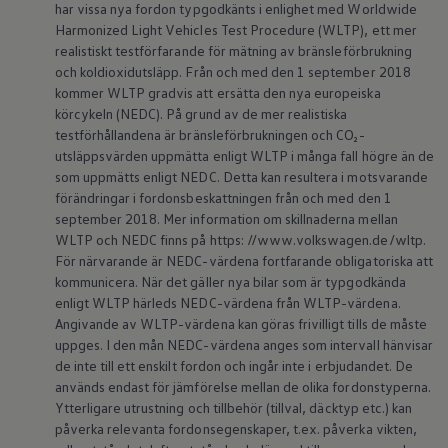
har vissa nya fordon typgodkänts i enlighet med Worldwide
Batterigaranti och underhåll
Harmonized Light Vehicles Test Procedure (WLTP), ett mer
ID. Högspänningsbatteri
GTX: Elektrisk prestanda
realistiskt testförfarande för mätning av bränsleförbrukning
Elbilsbatteriets råvaror
och koldioxidutsläpp. Från och med den 1 september 2018
Mjukvaruuppdateringar för ID.
kommer WLTP gradvis att ersätta den nya europeiska
Enkelt förklarat – så fungerar din ID.
körcykeln (NEDC). På grund av de mer realistiska
Vanliga frågor
testförhållandena är bränsleförbrukningen och CO₂-
ID. Drivers Club
utsläppsvärden uppmätta enligt WLTP i många fall högre än de
Service av elbilar
Företag
som uppmätts enligt NEDC. Detta kan resultera i motsvarande
Business Lease
förändringar i fordonsbeskattningen från och med den 1
Företagsleasing
september 2018. Mer information om skillnaderna mellan
Personalbil
WLTP och NEDC finns på https: //www.volkswagen.de/wltp.
Bonus malus
För närvarande är NEDC-värdena fortfarande obligatoriska att
TCO - Total ägandekostnad
kommunicera. När det gäller nya bilar som är typgodkända
Ordlista
Fleet Interface Data
enligt WLTP härleds NEDC-värdena från WLTP-värdena.
Millån
Angivande av WLTP-värdena kan göras frivilligt tills de måste
Köpa
uppges. I den mån NEDC-värdena anges som intervall hänvisar
Bygg din bil
de inte till ett enskilt fordon och ingår inte i erbjudandet. De
Erbjudanden
används endast för jämförelse mellan de olika fordonstyperna.
Boka provkörning
Ytterligare utrustning och tillbehör (tillval, däcktyp etc.) kan
Vilken Volkswagen passar dig?
Offertförfrågan
påverka relevanta fordonsegenskaper, t.ex. påverka vikten,
Hitta din återförsäljare