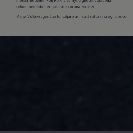
mellan modeller. Följ Folkhälsomyndighetens aktuella
rekommendationer gällande corona-viruset.
Varje Volkswagenåterförsäljare är fri att sätta sina egna priser.