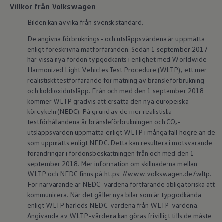
Villkor från Volkswagen
Bilden kan avvika från svensk standard.
De angivna förbruknings- och utsläppsvärdena är uppmätta
enligt föreskrivna mätförfaranden. Sedan 1 september 2017
har vissa nya fordon typgodkänts i enlighet med Worldwide
Harmonized Light Vehicles Test Procedure (WLTP), ett mer
realistiskt testförfarande för mätning av bränsleförbrukning
och koldioxidutsläpp. Från och med den 1 september 2018
kommer WLTP gradvis att ersätta den nya europeiska
körcykeln (NEDC). På grund av de mer realistiska
testförhållandena är bränsleförbrukningen och CO₂-
utsläppsvärden uppmätta enligt WLTP i många fall högre än de
som uppmätts enligt NEDC. Detta kan resultera i motsvarande
förändringar i fordonsbeskattningen från och med den 1
september 2018. Mer information om skillnaderna mellan
WLTP och NEDC finns på https: //www.volkswagen.de/wltp.
För närvarande är NEDC-värdena fortfarande obligatoriska att
kommunicera. När det gäller nya bilar som är typgodkända
enligt WLTP härleds NEDC-värdena från WLTP-värdena.
Angivande av WLTP-värdena kan göras frivilligt tills de måste