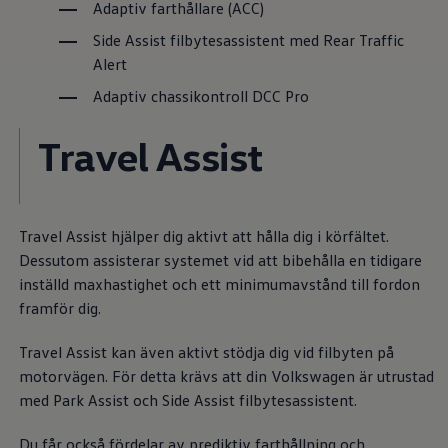
Adaptiv farthållare (ACC)
Däck och fälg
Delar
Side Assist filbytesassistent med Rear Traffic
Originaldelar
Bytesdelar
Alert
Ekonomidelar
Adaptiv chassikontroll DCC Pro
Classic Parts
Volkswagenkortet
Förmåner och erbjudanden
Travel Assist
Frågor och svar
Reseförsäkring
Viktig kundinformation
Mobilitetsgaranti
Varnings- och kontrollampor
Travel Assist hjälper dig aktivt att hålla dig i körfältet.
Återkallelser
Dessutom assisterar systemet vid att bibehålla en tidigare
2G/3G-nätet stängs ned – hur påverkas min bil
Dieselfrågan
inställd maxhastighet och ett minimumavstånd till fordon
Mjukvaruuppdatering för förbränningsbilar
framför dig.
Hitta serviceverkstad
myVolkswagen
Information om myVolkswagen
Travel Assist kan även aktivt stödja dig vid filbyten på
Hjälp med appar och digitala tjänster
motorvägen. För detta krävs att din
Volkswagen
är utrustad
Navigation Map Update
med Park Assist och Side Assist filbytesassistent.
Digital Instruktionsbok
Mobilitetsgarantin
Uppdateringar för elbilar
Du får också fördelar av prediktiv farthållning och