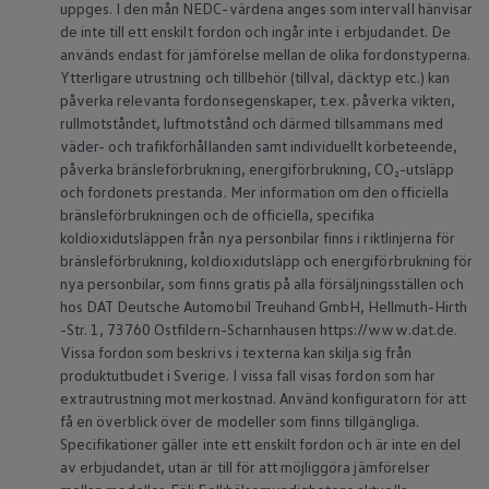
uppges. I den mån NEDC-värdena anges som intervall hänvisar
de inte till ett enskilt fordon och ingår inte i erbjudandet. De
används endast för jämförelse mellan de olika fordonstyperna.
Ytterligare utrustning och tillbehör (tillval, däcktyp etc.) kan
påverka relevanta fordonsegenskaper, t.ex. påverka vikten,
rullmotståndet, luftmotstånd och därmed tillsammans med
väder- och trafikförhållanden samt individuellt körbeteende,
påverka bränsleförbrukning, energiförbrukning, CO₂-utsläpp
och fordonets prestanda. Mer information om den officiella
bränsleförbrukningen och de officiella, specifika
koldioxidutsläppen från nya personbilar finns i riktlinjerna för
bränsleförbrukning, koldioxidutsläpp och energiförbrukning för
nya personbilar, som finns gratis på alla försäljningsställen och
hos DAT Deutsche Automobil Treuhand GmbH, Hellmuth-Hirth
-Str. 1, 73760 Ostfildern-Scharnhausen https://www.dat.de.
Vissa fordon som beskrivs i texterna kan skilja sig från
produktutbudet i Sverige. I vissa fall visas fordon som har
extrautrustning mot merkostnad. Använd konfiguratorn för att
få en överblick över de modeller som finns tillgängliga.
Specifikationer gäller inte ett enskilt fordon och är inte en del
av erbjudandet, utan är till för att möjliggöra jämförelser