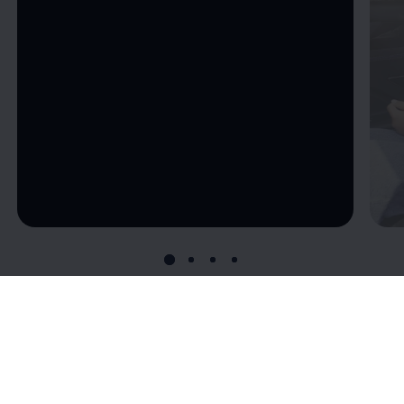
--:--
återstående tid, --:--
Uppkopplad mot
världen