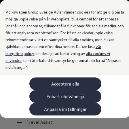
Våra bilar
Volkswagen Group Sverige AB använder cookies för att ge dig bästa
Bygg din bil
Nya bilar i lager
möjliga upplevelse på vår webbplats, till exempel för att anpassa
Golf Sportscombi
innehåll och annonser, tillhandahålla funktioner för sociala medier och
Gå till
Gå till
Pressen testar Golf Sportscombi
för att analysera webbtrafiken. För bästa användarupplevelse
huvudinnehåll
sidfot
Lär dig om våra modellversioner
Förarassistanssytem
Boka provkörning
rekommenderar vi att du samtycker till alla cookies, men du kan
Nya ID. Cross
självklart anpassa dem efter dina behov. Du kan läsa
vår
Äga
integritetspolicy
Service
, en detaljerad beskrivning av
alla cookies vi
Originalservice
använder
samt återkalla ditt samtycke genom att klicka på "Anpassa
Överblick över
Originalservice 4+
inställningar".
Originalservice 8+
Basservice
förarassistanssystem till
Ekonomiservice
Acceptera alla
Skadereparation
Tayron
ServiceCam
Service av elbilar
Enbart nödvändiga
Tillbehör
Transport- och bagagelösningar
Anpassa inställningar
Valbara förarassistanssystem tillgängliga för Tayron:
Interiör- och exteriörskydd
Underhållning och elektronik
Laddbox och laddningskablar
Travel Assist
Modellspecifika tillbehör