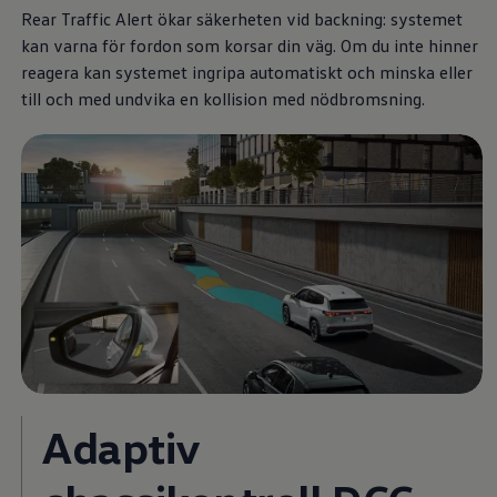
Rear Traffic Alert ökar säkerheten vid backning: systemet
Köp tillbehör
Finansiering
kan varna för fordon som korsar din väg. Om du inte hinner
Privatleasing Online
reagera kan systemet ingripa automatiskt och minska eller
Privatleasing Online
till och med undvika en kollision med nödbromsning.
Finansiering
Leasing
Lån
Serviceavtal & Försäkring
Volkswagen Serviceavtal
Volkswagen försäkring
Volkswagen Betalskydd
Boka provkörning
Offertförfrågan
Hitta din återförsäljare
Om Volkswagen
Juridisk information
CoC-certifikat och lista med ingredienser
Cookies
GDPR
Integritetspolicyn
Juridiskt
Adaptiv
VSS Personuppgiftshantering
VWFS personuppgiftshantering
Jobba hos oss