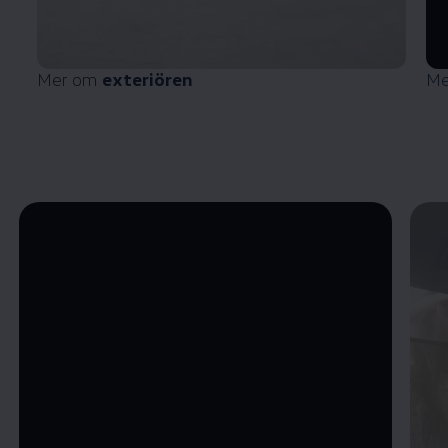
Mer om
exteriören
Me
Öppna helskärmsläge