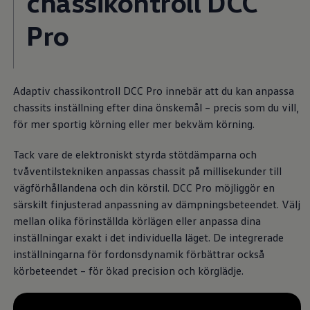
chassikontroll DCC
Arbeta hos våra återförsäljare
Arbeta hos Volkswagen
Pro
Pressrum
Pressmeddelanden
Presskontakt
Sponsring
Längdskidor
Skidskytte
Adaptiv chassikontroll DCC Pro innebär att du kan anpassa
Folkspel
chassits inställning efter dina önskemål – precis som du vill,
Motorsport
för mer sportig körning eller mer bekväm körning.
Sveriges Olympiska Kommitté
Volkswagen eMagasin
Nyheter
Tack vare de elektroniskt styrda stötdämparna och
Tips
tvåventilstekniken anpassas chassit på millisekunder till
Innovation
Laddning
vägförhållandena och din körstil. DCC Pro möjliggör en
Säkerhet
särskilt finjusterad anpassning av dämpningsbeteendet. Välj
Reportage
mellan olika förinställda körlägen eller anpassa dina
Om magasinet
Hållbarhet
inställningar exakt i det individuella läget. De integrerade
Kontakta oss
inställningarna för fordonsdynamik förbättrar också
WLTP
körbeteendet – för ökad precision och körglädje.
Broschyrarkiv