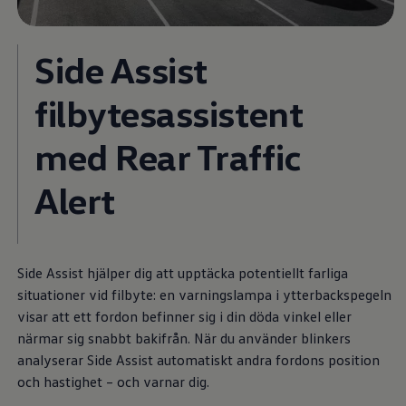
Batterigaranti och underhåll
ID. Högspänningsbatteri
GTX: Elektrisk prestanda
Side Assist
Elbilsbatteriets råvaror
Mjukvaruuppdateringar för ID.
Enkelt förklarat – så fungerar din ID.
filbytesassistent
Vanliga frågor
ID. Drivers Club
med Rear Traffic
Service av elbilar
Företag
Business Lease
Alert
Företagsleasing
Personalbil
Bonus malus
TCO - Total ägandekostnad
Ordlista
Side Assist hjälper dig att upptäcka potentiellt farliga
Fleet Interface Data
Millån
situationer vid filbyte: en varningslampa i ytterbackspegeln
Köpa
visar att ett fordon befinner sig i din döda vinkel eller
Bygg din bil
närmar sig snabbt bakifrån. När du använder blinkers
Erbjudanden
Boka provkörning
analyserar Side Assist automatiskt andra fordons position
Vilken Volkswagen passar dig?
och hastighet – och varnar dig.
Offertförfrågan
Hitta din återförsäljare