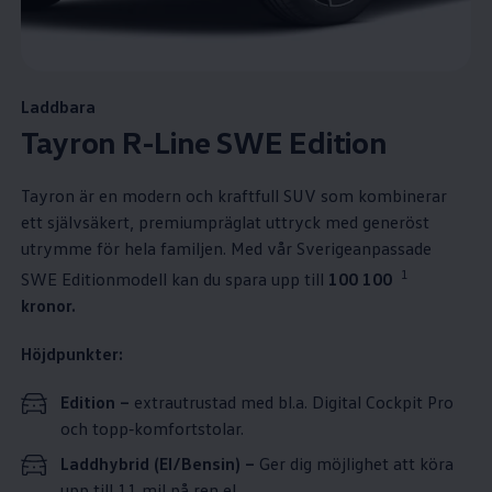
Laddbara
Tayron R-Line SWE Edition
Tayron är en modern och kraftfull SUV som kombinerar
ett självsäkert, premiumpräglat uttryck med generöst
utrymme för hela familjen. Med vår Sverigeanpassade
1
SWE Editionmodell kan du spara upp till
100 100⁠
kronor.
Höjdpunkter:
Edition
–
extrautrustad med bl.a. Digital Cockpit Pro
och topp‑komfortstolar.
Laddhybrid (El/Bensin) –
Ger dig möjlighet att köra
upp till 11 mil på ren el.