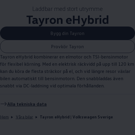
Laddbar med stort utrymme
Tayron eHybrid
Bygg din Tayron
Provkör Tayron
Tayron eHybrid kombinerar en elmotor och TSI-bensinmotor
för flexibel körning. Med en elektrisk räckvidd på upp till 120 km
kan du köra de flesta sträckor på el, och vid längre resor växlar
bilen automatiskt till bensinmotorn. Den snabbladdas även
snabbt via DC-laddning vid optimala förhållanden.
Alla tekniska data
Hem
Våra bilar
Tayron eHybrid | Volkswagen Sverige