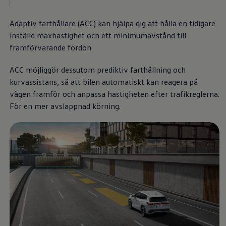
ID.7
ID.7 Tourer
Adaptiv farthållare (ACC) kan hjälpa dig att hålla en tidigare
ID. Cross
ID. Buzz
inställd maxhastighet och ett minimumavstånd till
Konceptbilar
framförvarande fordon.
Höjd släpvagnsvikt
Våra laddhybrider
ACC möjliggör dessutom prediktiv farthållning och
Golf GTE
Passat eHybrid
kurvassistans, så att bilen automatiskt kan reagera på
Tiguan eHybrid
vägen framför och anpassa hastigheten efter trafikreglerna.
Tayron eHybrid
För en mer avslappnad körning.
Laddning och räckvidd
FAQ: Laddning och räckvidd
Hur betalar jag för laddning?
Vad kostar det att äga elbil?
Laddning för din elbil
Karta över laddstationer
Plug & Charge
We Charge
Laddboxen ID. Charger
Vad innebär "räckvidd enligt WLTP?"
Tekniken i elbilen
Klimatanläggning
Värmepump
Bromssystemet i ID.