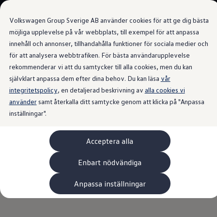
Våra bilar
Volkswagen Group Sverige AB använder cookies för att ge dig bästa
Bygg din bil
Nya bilar i lager
möjliga upplevelse på vår webbplats, till exempel för att anpassa
Golf Sportscombi
innehåll och annonser, tillhandahålla funktioner för sociala medier och
Gå till
Gå till
Pressen testar Golf Sportscombi
för att analysera webbtrafiken. För bästa användarupplevelse
huvudinnehåll
sidfot
Lär dig om våra modellversioner
Alla tekniska data
Boka provkörning
rekommenderar vi att du samtycker till alla cookies, men du kan
Nya ID. Cross
självklart anpassa dem efter dina behov. Du kan läsa
vår
Äga
integritetspolicy
Service
, en detaljerad beskrivning av
alla cookies vi
Originalservice
använder
samt återkalla ditt samtycke genom att klicka på "Anpassa
Originalservice 4+
inställningar".
Originalservice 8+
Basservice
Ekonomiservice
Acceptera alla
Skadereparation
ServiceCam
Service av elbilar
Enbart nödvändiga
Tillbehör
Transport- och bagagelösningar
Anpassa inställningar
Interiör- och exteriörskydd
Underhållning och elektronik
Laddbox och laddningskablar
Modellspecifika tillbehör