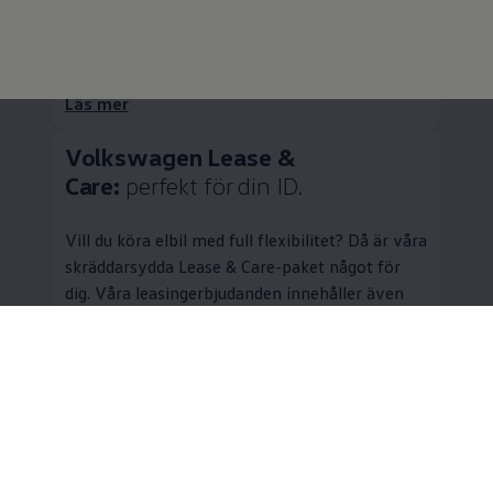
garanterat restvärde kan du även lämna
tillbaka bilen efter avtalstiden.
Läs mer
Volkswagen
Lease &
Care:
perfekt för din ID.
Vill du köra elbil med full flexibilitet? Då är våra
skräddarsydda Lease & Care-paket något för
dig. Våra leasingerbjudanden innehåller även
serviceavtal med konkurrenskraftig
prissättning.
Mer om Lease & Care
Service
för din ID.